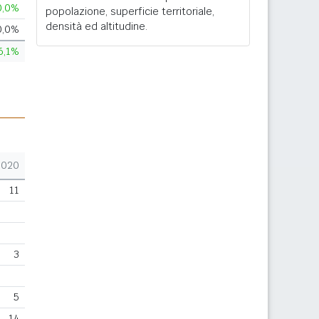
0,0%
popolazione, superficie territoriale,
densità ed altitudine.
0,0%
6,1%
2020
11
3
5
14