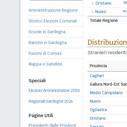
Oristano
O
3.
Amministrazione Regione
Nuoro
N
4.
Totale Regione
Storico Elezioni Comunali
Scuole in Sardegna
Distribuzion
Banche in Sardegna
Stranieri resident
Fusioni di Comuni
Mappa e Satellite
Provincia
Cagliari
Speciali
Gallura Nord-Est Sa
Elezioni Amministrative 2026
Medio Campidano
Regionali Sardegna 2024
Nuoro
Ogliastra
Pagine Utili
Oristano
Presidenti delle Province
Sassari