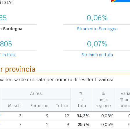
i ISTAT.
35
0,06%
in Sardegna
Stranieri in Sardegna
.805
0,07%
i in Italia
Stranieri in Italia
er provincia
rovince sarde ordinata per numero di residenti zairesi
Zairesi
%
%
Varia
in
nella
% an
Maschi
Femmine
Totale
Italia
regione
prec
S
3
9
12
34,3%
0,05%
A
7
2
9
25,7%
0,05%