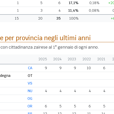
R
1
5
6
17,1%
0,18%
+2
U
1
3
4
11,4%
0,08%
15
20
35
100%
+
e per provincia negli ultimi anni
i con cittadinanza zairese al 1° gennaio di ogni anno.
2025
2024
2023
2022
2021
CA
9
9
9
10
6
rdegna
OT
VS
NU
4
4
4
4
4
OG
OR
6
5
5
6
5
SS
12
12
12
11
14