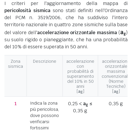
I criteri per l'aggiornamento della mappa di
pericolosità sismica
sono stati definiti nell'Ordinanza
del PCM n. 3519/2006, che ha suddiviso l'intero
territorio nazionale in quattro zone sismiche sulla base
a
del valore dell'
accelerazione orizzontale massima
(
)
g
su suolo rigido o pianeggiante, che ha una probabilità
del 10% di essere superata in 50 anni.
Zona
Descrizione
accelerazione
accelerazione
sismica
con
orizzontale
probabilità di
massima
superamento
convenzionale
del 10% in 50
(Norme
anni
Tecniche)
[
a
]
[
a
]
g
g
1
Indica la zona
0,25 <
a
≤
0,35 g
g
più pericolosa,
0,35 g
dove possono
verificarsi
fortissimi