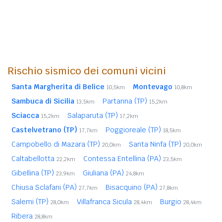
Rischio sismico dei comuni vicini
Santa Margherita di Belice
Montevago
10,5km
10,8km
Sambuca di Sicilia
Partanna (TP)
13,5km
15,2km
Sciacca
Salaparuta (TP)
15,2km
17,2km
Castelvetrano (TP)
Poggioreale (TP)
17,7km
18,5km
Campobello di Mazara (TP)
Santa Ninfa (TP)
20,0km
20,0km
Caltabellotta
Contessa Entellina (PA)
22,2km
23,5km
Gibellina (TP)
Giuliana (PA)
23,9km
24,8km
Chiusa Sclafani (PA)
Bisacquino (PA)
27,7km
27,8km
Salemi (TP)
Villafranca Sicula
Burgio
28,0km
28,4km
28,4km
Ribera
28,8km