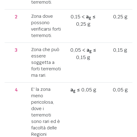
terremoti.
2
Zona dove
0,15 <
a
≤
0,25 g
g
possono
0,25 g
verificarsi forti
terremoti.
3
Zona che può
0,05 <
a
≤
0,15 g
g
essere
0,15 g
soggetta a
forti terremoti
ma rari.
4
E' la zona
a
≤ 0,05 g
0,05 g
g
meno
pericolosa,
dove i
terremoti
sono rari ed è
facoltà delle
Regioni