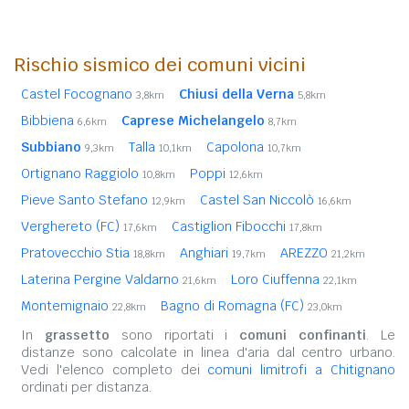
Rischio sismico dei comuni vicini
Castel Focognano
Chiusi della Verna
3,8km
5,8km
Bibbiena
Caprese Michelangelo
6,6km
8,7km
Subbiano
Talla
Capolona
9,3km
10,1km
10,7km
Ortignano Raggiolo
Poppi
10,8km
12,6km
Pieve Santo Stefano
Castel San Niccolò
12,9km
16,6km
Verghereto (FC)
Castiglion Fibocchi
17,6km
17,8km
Pratovecchio Stia
Anghiari
AREZZO
18,8km
19,7km
21,2km
Laterina Pergine Valdarno
Loro Ciuffenna
21,6km
22,1km
Montemignaio
Bagno di Romagna (FC)
22,8km
23,0km
In
grassetto
sono riportati i
comuni confinanti
. Le
distanze sono calcolate in linea d'aria dal centro urbano.
Vedi l'elenco completo dei
comuni limitrofi a Chitignano
ordinati per distanza.