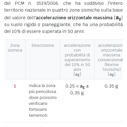
del PCM n. 3519/2006, che ha suddiviso l'intero
territorio nazionale in quattro zone sismiche sulla base
a
del valore dell'
accelerazione orizzontale massima
(
)
g
su suolo rigido o pianeggiante, che ha una probabilità
del 10% di essere superata in 50 anni.
Zona
Descrizione
accelerazione
accelerazione
sismica
con
orizzontale
probabilità di
massima
superamento
convenzionale
del 10% in 50
(Norme
anni
Tecniche)
[
a
]
[
a
]
g
g
1
Indica la zona
0,25 <
a
≤
0,35 g
g
più pericolosa,
0,35 g
dove possono
verificarsi
fortissimi
terremoti.