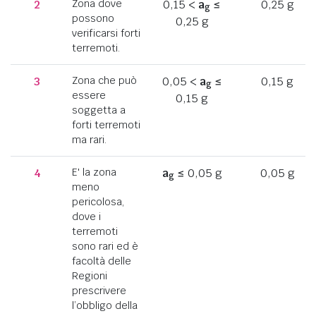
2
Zona dove
0,15 <
a
≤
0,25 g
g
possono
0,25 g
verificarsi forti
terremoti.
3
Zona che può
0,05 <
a
≤
0,15 g
g
essere
0,15 g
soggetta a
forti terremoti
ma rari.
4
E' la zona
a
≤ 0,05 g
0,05 g
g
meno
pericolosa,
dove i
terremoti
sono rari ed è
facoltà delle
Regioni
prescrivere
l’obbligo della