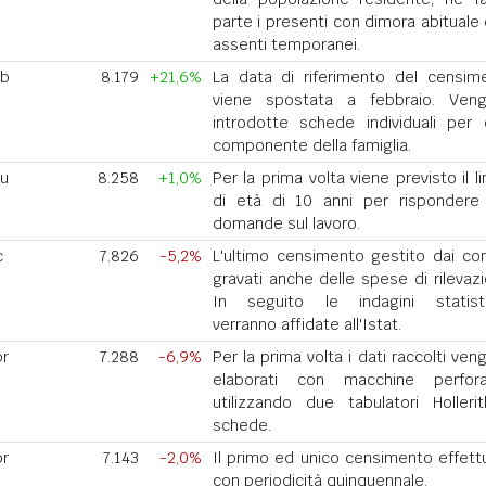
parte i presenti con dimora abituale 
assenti temporanei.
eb
8.179
+21,6%
La data di riferimento del censim
viene spostata a febbraio. Ven
introdotte schede individuali per 
componente della famiglia.
iu
8.258
+1,0%
Per la prima volta viene previsto il l
di età di 10 anni per rispondere 
domande sul lavoro.
c
7.826
-5,2%
L'ultimo censimento gestito dai co
gravati anche delle spese di rilevazi
In seguito le indagini statist
verranno affidate all'Istat.
pr
7.288
-6,9%
Per la prima volta i dati raccolti ve
elaborati con macchine perforat
utilizzando due tabulatori Holleri
schede.
pr
7.143
-2,0%
Il primo ed unico censimento effett
con periodicità quinquennale.