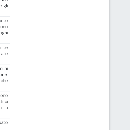
e gli
ento
gono
ogni
imite
alle
muni
one.
iche
ngono
rici
th a
uato