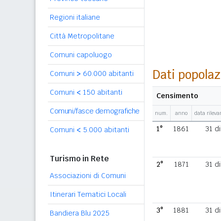
Regioni italiane
Città Metropolitane
Comuni capoluogo
Dati popolaz
Comuni
>
60.000 abitanti
Comuni
<
150 abitanti
Censimento
Comuni/fasce demografiche
num.
anno
data rilev
1°
1861
31 d
Comuni
<
5.000 abitanti
Turismo in Rete
2°
1871
31 d
Associazioni di Comuni
Itinerari Tematici Locali
3°
1881
31 d
Bandiera Blu 2025