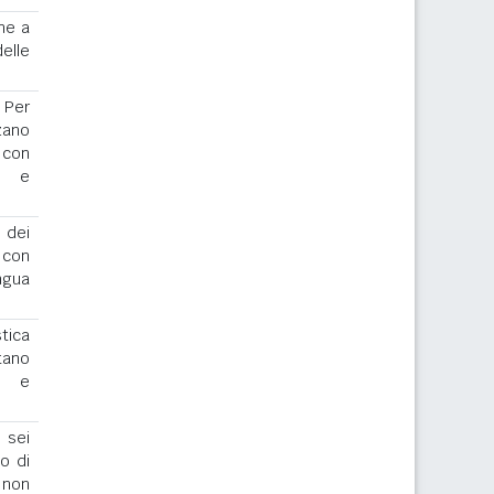
ne a
elle
. Per
zano
 con
r e
 dei
o con
ngua
stica
tano
io e
 sei
to di
 non