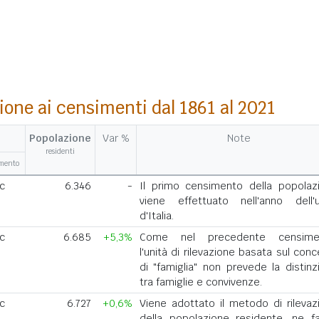
ione ai censimenti dal 1861 al 2021
Popolazione
Var %
Note
residenti
amento
ic
6.346
-
Il primo censimento della popolaz
viene effettuato nell'anno dell'u
d'Italia.
ic
6.685
+5,3%
Come nel precedente censimen
l'unità di rilevazione basata sul con
di "famiglia" non prevede la distinz
tra famiglie e convivenze.
ic
6.727
+0,6%
Viene adottato il metodo di rilevaz
della popolazione residente, ne f