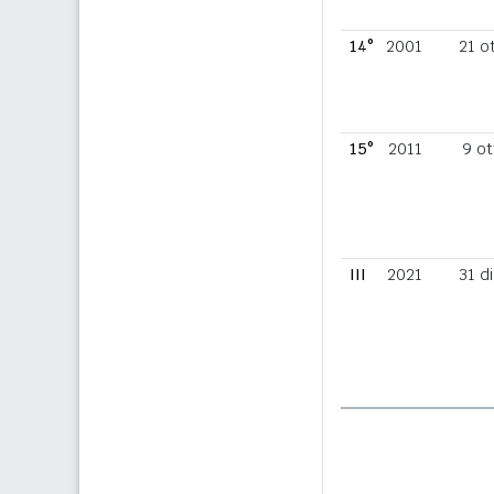
14°
2001
21 o
15°
2011
9 ot
III
2021
31 d