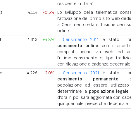
residente in Italia".
tt
4.114
-0,5%
Lo sviluppo della telematica cons
l'attivazione del primo sito web dedi
al Censimento e la diffusione dei risu
online.
t
4.313
+4,8%
Il
Censimento 2011
è stato il p
censimento online
con i questio
compilati anche via web ed a
l'ultimo censimento di tipo tradizio
con rilevazione a cadenza decennale
ic
4.226
-2,0%
Il
Censimento 2021
è stato il p
censimento permanente
del
popolazione ad essere utilizzato
determinare la
popolazione legale
,
d'ora in poi sarà aggiornata con cad
quinquennale invece che decennale.