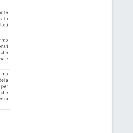
ente
cato
ltati
rimo
nari
nche
nale
.
rimo
la
 per
 che
enza