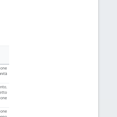
ione
nità
to,
cetto
ione
ione
anno