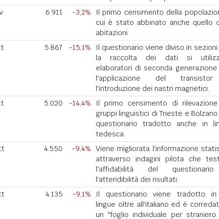
v
6.911
-3,2%
Il primo censimento della popolazio
cui è stato abbinato anche quello d
abitazioni.
tt
5.867
-15,1%
Il questionario viene diviso in sezioni
la raccolta dei dati si utiliz
elaboratori di seconda generazione
l'applicazione del transisto
l'introduzione dei nastri magnetici.
tt
5.020
-14,4%
Il primo censimento di rilevazione
gruppi linguistici di Trieste e Bolzan
questionario tradotto anche in li
tedesca.
tt
4.550
-9,4%
Viene migliorata l'informazione stati
attraverso indagini pilota che tes
l'affidabilità del questionar
l'attendibilità dei risultati.
tt
4.135
-9,1%
Il questionario viene tradotto in
lingue oltre all'italiano ed è correda
un "foglio individuale per straniero