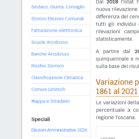
Dal
2018
l'Istat 
Sindaco, Giunta, Consiglio
nuova rilevazione
differenza del cen
Storico Elezioni Comunali
tutti gli individ
Fatturazione elettronica
rilevazioni camp
statisticamente.
Scuole Arcidosso
A partire dal
2
Banche Arcidosso
quinquennale e n
Rischio Sismico
sulla base dei ris
Classificazione Climatica
Variazione p
Comuni Limitrofi
1861 al 2021
Mappa e Stradario
Le variazioni dell
percentuale a con
regione Toscana.
Speciali
Elezioni Amministrative 2026