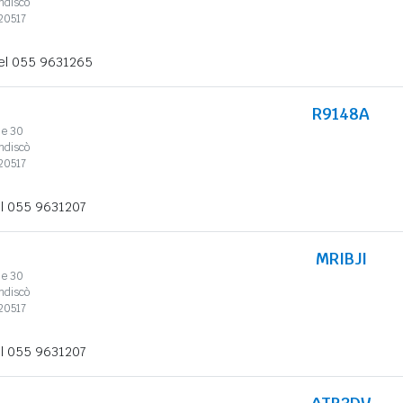
ndiscò
20517
el 055 9631265
R9148A
le 30
ndiscò
20517
l 055 9631207
MRIBJI
le 30
ndiscò
20517
l 055 9631207