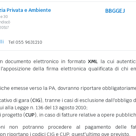
izia Privata e Ambiente
BBGGEJ
le 30
ndiscò
20517
li
Tel 055 9631210
 documento elettronico in formato
XML
la cui autentic
l'apposizione della firma elettronica qualificata di chi e
niche emesse verso la PA, dovranno riportare obbligatoriam
cativo di gara (
CIG
), tranne i casi di esclusione dall'obbligo d
cui alla Legge n. 136 del 13 agosto 2010;
i progetto (
CUP
), in caso di fatture relative a opere pubblic
oni non potranno procedere al pagamento delle fat
on riportano i codici CIG e CUP, quest'ultimo ove previsto.