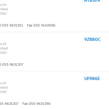
ATB3DV
le 30
ndiscò
20517
l 055 9631261
Fax 055 9149096
9ZBB0C
le 30
ndiscò
20517
l 055 9631207
UFR86E
le 30
ndiscò
20517
055 9631207
Fax 055 9631290