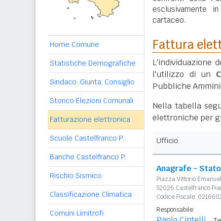
esclusivamente i
cartaceo.
Fattura elet
Home Comune
L'individuazione d
Statistiche Demografiche
l'utilizzo di un
C
Sindaco, Giunta, Consiglio
Pubbliche Amminis
Storico Elezioni Comunali
Nella tabella segu
elettroniche per gl
Fatturazione elettronica
Scuole Castelfranco P.
Ufficio
Banche Castelfranco P.
Anagrafe - Stato 
Rischio Sismico
Piazza Vittorio Emanue
52026 Castelfranco Pia
Classificazione Climatica
Codice Fiscale: 021660
Responsabile:
Comuni Limitrofi
Paolo Cintelli
Te