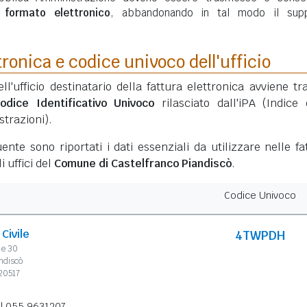
n
formato elettronico
, abbandonando in tal modo il sup
tronica e codice univoco dell'ufficio
ell'ufficio destinatario della fattura elettronica avviene tr
odice Identificativo Univoco
rilasciato dall'iPA (Indice 
trazioni).
ente sono riportati i dati essenziali da utilizzare nelle fa
i uffici del
Comune di Castelfranco Piandiscò
.
Codice Univoco
Civile
4TWPDH
le 30
ndiscò
20517
l 055 9631207