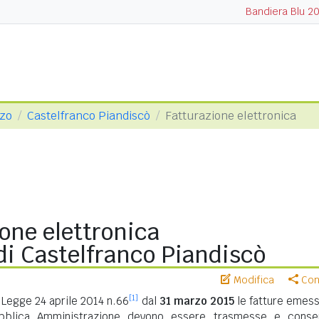
Bandiera Blu 2
zzo
Castelfranco Piandiscò
Fatturazione elettronica
one elettronica
i Castelfranco Piandiscò
Modifica
Cond
[1]
Legge 24 aprile 2014 n.66
dal
31 marzo 2015
le fatture emess
ubblica Amministrazione devono essere trasmesse e conse