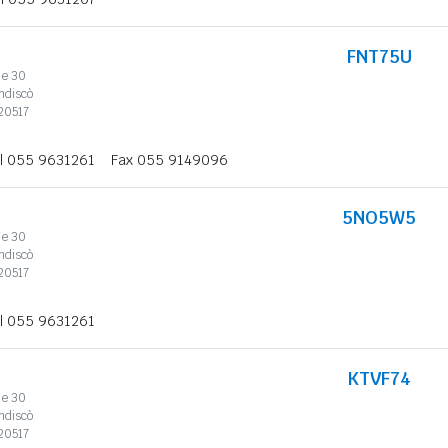
FNT75U
le 30
ndiscò
20517
l 055 9631261
Fax 055 9149096
5NO5W5
le 30
ndiscò
20517
l 055 9631261
KTVF74
le 30
ndiscò
20517