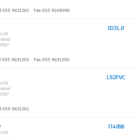
l 055 9631261
Fax 055 9149096
1D2LJI
le 30
ndiscò
20517
l 055 9631203
Fax 055 9631290
LS2FVC
le 30
ndiscò
20517
l 055 9631261
e
7I4IBB
le 30