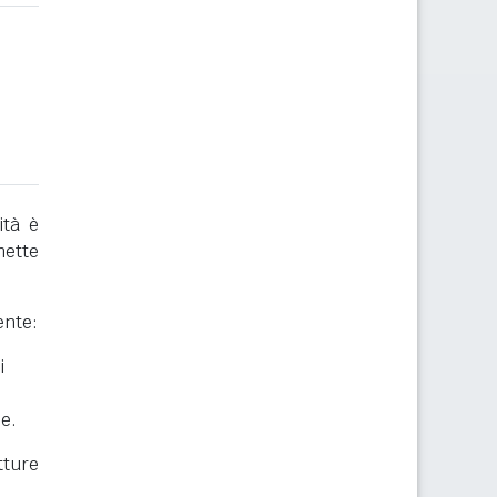
ità è
mette
ente:
i
he.
ture