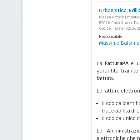
Urbanistica, Edil
Piazza Vittorio Emanue
52026 Castelfranco Pia
Codice Fiscale: 021660
Responsabile:
Massimo Balsimel
La
FatturaPA
è un
garantita tramite 
fattura.
Le fatture elettro
Il codice identifi
tracciabilità di 
Il codice unico d
Le Amministrazi
elettroniche che n