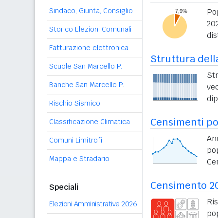
Sindaco, Giunta, Consiglio
Po
20
Storico Elezioni Comunali
dis
Fatturazione elettronica
Struttura dell
Scuole San Marcello P.
St
Banche San Marcello P.
vec
di
Rischio Sismico
Censimenti po
Classificazione Climatica
An
Comuni Limitrofi
po
Mappa e Stradario
Ce
Censimento 2
Speciali
Ri
Elezioni Amministrative 2026
po