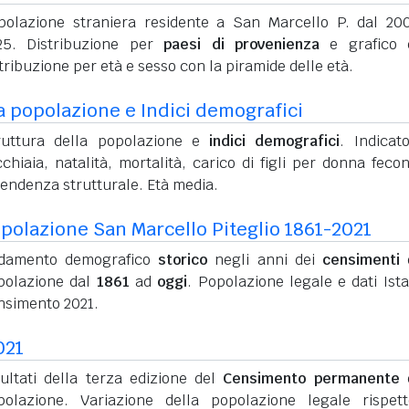
polazione straniera residente a San Marcello P. dal 20
25. Distribuzione per
paesi di provenienza
e grafico d
tribuzione per età e sesso con la piramide delle età.
a popolazione e Indici demografici
ruttura della popolazione e
indici demografici
. Indicato
chiaia, natalità, mortalità, carico di figli per donna feco
pendenza strutturale. Età media.
polazione San Marcello Piteglio 1861-2021
damento demografico
storico
negli anni dei
censimenti
d
polazione dal
1861
ad
oggi
. Popolazione legale e dati Ista
nsimento 2021.
021
sultati della terza edizione del
Censimento permanente
d
polazione. Variazione della popolazione legale rispet