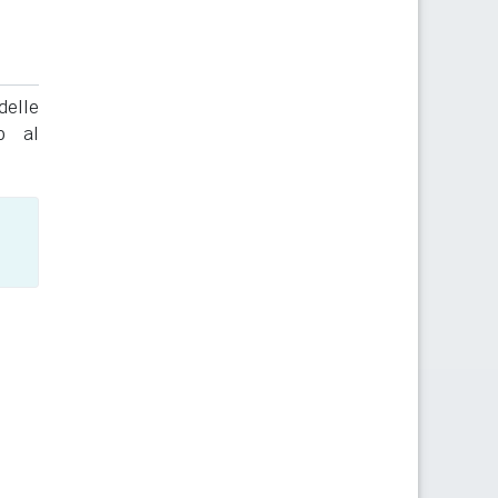
delle
to al