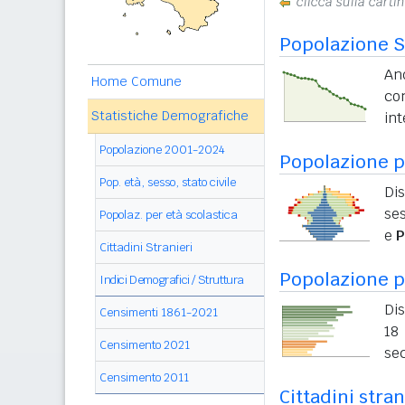
clicca sulla carti
Popolazione S
And
Home Comune
co
Statistiche Demografiche
int
Popolazione 2001-2024
Popolazione pe
Pop. età, sesso, stato civile
Dis
ses
Popolaz. per età scolastica
e
P
Cittadini Stranieri
Popolazione p
Indici Demografici / Struttura
Dis
Censimenti 1861-2021
18 
Censimento 2021
sec
Censimento 2011
Cittadini stran