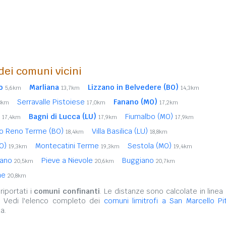
 dei comuni vicini
o
Marliana
Lizzano in Belvedere (BO)
5,6km
13,7km
14,3km
Serravalle Pistoiese
Fanano (MO)
8km
17,0km
17,2km
e
Bagni di Lucca (LU)
Fiumalbo (MO)
17,4km
17,9km
17,9km
to Reno Terme (BO)
Villa Basilica (LU)
18,4km
18,8km
BO)
Montecatini Terme
Sestola (MO)
19,3km
19,3km
19,4km
zano
Pieve a Nievole
Buggiano
20,5km
20,6km
20,7km
me
20,8km
iportati i
comuni confinanti
. Le distanze sono calcolate in linea 
. Vedi l'elenco completo dei
comuni limitrofi a San Marcello Pi
a.