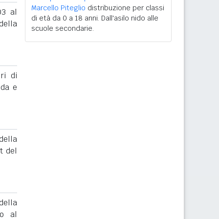
Marcello Piteglio
distribuzione per classi
03 al
di età da 0 a 18 anni. Dall'asilo nido alle
ella
scuole secondarie.
ri di
nda e
ella
t del
ella
to al