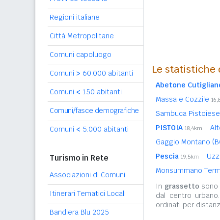
Regioni italiane
Città Metropolitane
Comuni capoluogo
Le statistiche
Comuni
>
60.000 abitanti
Abetone Cutiglian
Comuni
<
150 abitanti
Massa e Cozzile
16,
Comuni/fasce demografiche
Sambuca Pistoies
PISTOIA
Al
Comuni
<
5.000 abitanti
18,4km
Gaggio Montano (
Pescia
Uz
Turismo in Rete
19,5km
Monsummano Ter
Associazioni di Comuni
In
grassetto
sono r
Itinerari Tematici Locali
dal centro urbano
ordinati per distanz
Bandiera Blu 2025