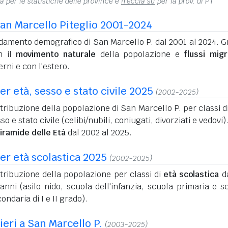
na per le statistiche delle province e
freccia su
per la prov. di PT
an Marcello Piteglio 2001-2024
amento demografico di San Marcello P. dal 2001 al 2024. Gr
n il
movimento naturale
della popolazione e
flussi migr
erni e con l'estero.
r età, sesso e stato civile 2025
(2002-2025)
tribuzione della popolazione di San Marcello P. per classi di
so e stato civile (celibi/nubili, coniugati, divorziati e vedovi)
iramide delle Età
dal 2002 al 2025.
er età scolastica 2025
(2002-2025)
tribuzione della popolazione per classi di
età scolastica
da
anni (asilo nido, scuola dell'infanzia, scuola primaria e s
ondaria di I e II grado).
ieri a San Marcello P.
(2003-2025)