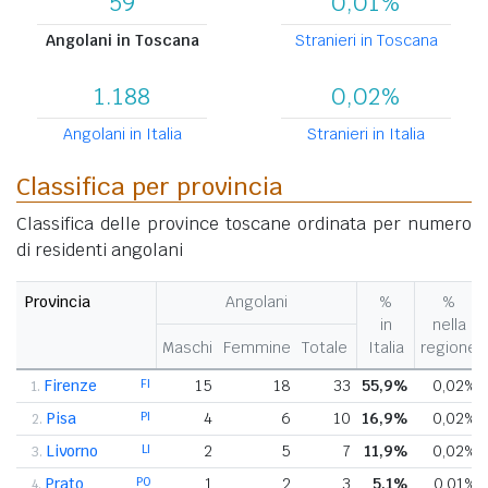
59
0,01%
Angolani in Toscana
Stranieri in Toscana
1.188
0,02%
Angolani in Italia
Stranieri in Italia
Classifica per provincia
Classifica delle province toscane ordinata per numero
di residenti angolani
Provincia
Angolani
%
%
in
nella
Maschi
Femmine
Totale
Italia
regione
Firenze
FI
15
18
33
55,9%
0,02%
1.
Pisa
PI
4
6
10
16,9%
0,02%
2.
Livorno
LI
2
5
7
11,9%
0,02%
3.
Prato
PO
1
2
3
5,1%
0,01%
4.