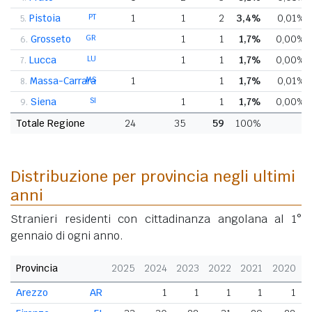
Pistoia
PT
1
1
2
3,4%
0,01%
5.
Grosseto
GR
1
1
1,7%
0,00%
6.
Lucca
LU
1
1
1,7%
0,00%
7.
Massa-Carrara
MS
1
1
1,7%
0,01%
8.
Siena
SI
1
1
1,7%
0,00%
9.
Totale Regione
24
35
59
100%
Distribuzione per provincia negli ultimi
anni
Stranieri residenti con cittadinanza angolana al 1°
gennaio di ogni anno.
Provincia
2025
2024
2023
2022
2021
2020
Arezzo
AR
1
1
1
1
1