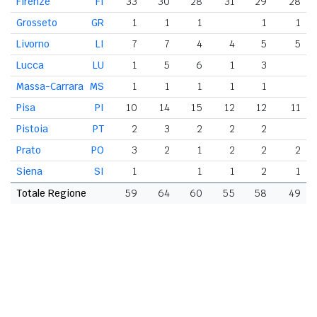
Firenze
FI
33
30
28
31
29
28
Grosseto
GR
1
1
1
1
1
Livorno
LI
7
7
4
4
5
5
Lucca
LU
1
5
6
1
3
Massa-Carrara
MS
1
1
1
1
1
Pisa
PI
10
14
15
12
12
11
Pistoia
PT
2
3
2
2
2
Prato
PO
3
2
1
2
2
2
Siena
SI
1
1
1
2
1
Totale Regione
59
64
60
55
58
49