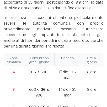
accorciato di 15 giorni, posticipando di 8 giorni la data
di inizio e anticipando di 7 la data di fine esercizio.
In presenza di situazioni climatiche particolarmente
severe, le autorità comunali, con proprio
provvedimento motivato, possono autorizzare
l’accensione degli impianti termici alimentati a gas
anche al di fuori dei periodi indicati al decreto, purché
per una durata giornaliera ridotta.
Zona
Comuni con
Periodo
Ore al
climatica
gradi-giorno
giorno
A
GG
≤ 600
1° dic - 15
6 ore
mar
B
600 <
GG
≤
1° dic - 31
8 ore
900
mar
C
900 <
GG
≤
15 nov - 31
10 ore