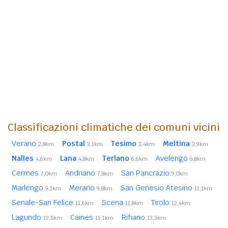
Classificazioni climatiche dei comuni vicini
Verano
Postal
Tesimo
Meltina
2,8km
3,1km
3,4km
3,9km
Nalles
Lana
Terlano
Avelengo
4,6km
4,8km
6,6km
6,8km
Cermes
Andriano
San Pancrazio
7,0km
7,8km
9,0km
Marlengo
Merano
San Genesio Atesino
9,1km
9,8km
11,1km
Senale-San Felice
Scena
Tirolo
11,6km
11,8km
12,4km
Lagundo
Caines
Rifiano
12,5km
13,1km
13,3km