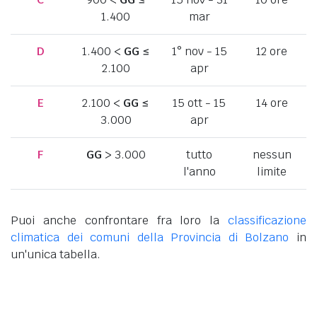
1.400
mar
D
1.400 <
GG
≤
1° nov - 15
12 ore
2.100
apr
E
2.100 <
GG
≤
15 ott - 15
14 ore
3.000
apr
F
GG
> 3.000
tutto
nessun
l'anno
limite
Puoi anche confrontare fra loro la
classificazione
climatica dei comuni della Provincia di Bolzano
in
un'unica tabella.