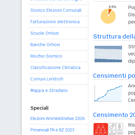
Po
Storico Elezioni Comunali
Di
per
Fatturazione elettronica
Scuole Ortisei
Struttura dell
Banche Ortisei
St
vec
Rischio Sismico
di
Classificazione Climatica
Censimenti po
Comuni Limitrofi
An
Mappa e Stradario
po
Ce
Speciali
Censimento 2
Elezioni Amministrative 2026
Ri
Provinciali TN e BZ 2023
po