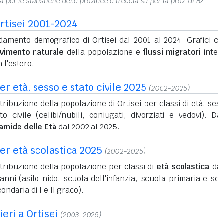
na per le statistiche delle province e
freccia su
per la prov. di BZ
rtisei 2001-2024
damento demografico di Ortisei dal 2001 al 2024. Grafici c
vimento naturale
della popolazione e
flussi migratori
inte
 l'estero.
r età, sesso e stato civile 2025
(2002-2025)
tribuzione della popolazione di Ortisei per classi di età, se
to civile (celibi/nubili, coniugati, divorziati e vedovi). D
ramide delle Età
dal 2002 al 2025.
er età scolastica 2025
(2002-2025)
tribuzione della popolazione per classi di
età scolastica
da
anni (asilo nido, scuola dell'infanzia, scuola primaria e s
ondaria di I e II grado).
ieri a Ortisei
(2003-2025)