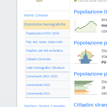
clicca sulla carti
Popolazione O
Home Comune
An
Statistiche Demografiche
mo
con
Popolazione 2001-2024
Popolazione pe
Pop. età, sesso, stato civile
Dis
Popolaz. per età scolastica
sta
Cittadini Stranieri
Pi
Indici Demografici / Struttura
Popolazione p
Censimenti 1861-2021
Dis
Censimento 2021
18 
sec
Censimento 2011
Cittadini stran
Sindaco, Giunta, Consiglio