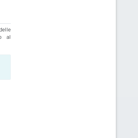
delle
to al