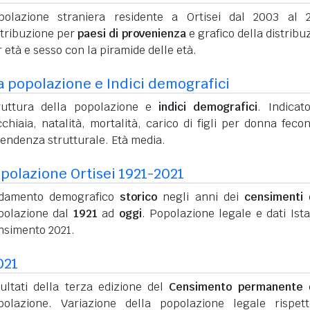
polazione straniera residente a Ortisei dal 2003 al 
stribuzione per
paesi di provenienza
e grafico della distribu
 età e sesso con la piramide delle età.
a popolazione e Indici demografici
ruttura della popolazione e
indici demografici
. Indicato
chiaia, natalità, mortalità, carico di figli per donna feco
pendenza strutturale. Età media.
polazione Ortisei 1921-2021
damento demografico
storico
negli anni dei
censimenti
d
polazione dal
1921
ad
oggi
. Popolazione legale e dati Ista
nsimento 2021.
021
sultati della terza edizione del
Censimento permanente
d
polazione. Variazione della popolazione legale rispet