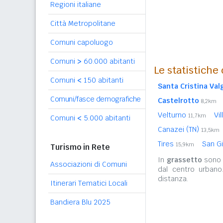
Regioni italiane
Città Metropolitane
Comuni capoluogo
Comuni
>
60.000 abitanti
Le statistiche
Comuni
<
150 abitanti
Santa Cristina Va
Comuni/fasce demografiche
Castelrotto
8,2km
Velturno
Vi
11,7km
Comuni
<
5.000 abitanti
Canazei (TN)
13,5km
Tires
San Gi
15,9km
Turismo in Rete
In
grassetto
sono r
Associazioni di Comuni
dal centro urbano
distanza.
Itinerari Tematici Locali
Bandiera Blu 2025