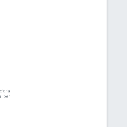
m
d'aria
i per