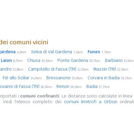
 dei comuni vicini
lgardena
Selva di Val Gardena
Funes
4,3km
7,4km
7,7km
Laion
Chiusa
Ponte Gardena
Barbiano
8,7km
10,5km
10,7km
11,6k
llandro
Campitello di Fassa (TN)
Mazzin (TN)
11,8km
12,3km
12,5km
Fiè allo Sciliar
Bressanone
Corvara in Badia
14,2km
15,0km
15,7km
ovanni di Fassa (TN)
Renon
Badia
16,3km
16,5km
17,7km
iportati i
comuni confinanti
. Le distanze sono calcolate in linea 
. Vedi l'elenco completo dei
comuni limitrofi a Ortisei
ordinat