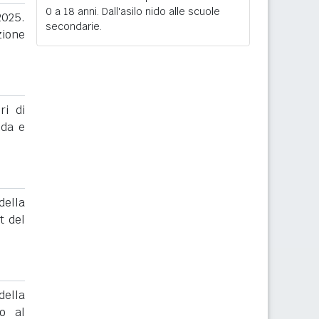
0 a 18 anni. Dall'asilo nido alle scuole
2025.
secondarie.
zione
ri di
nda e
ella
t del
ella
to al