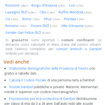
Ronzone
Borgo d'Anaunia
Livo
4,8km
5,0km
5,7km
Lauregno (BZ)
Cles
Ruffrè-Mendola
6,0km
6,4km
6,6km
Cis
Rumo
Sfruz
Predaia
6,9km
7,0km
7,6km
9,3km
Bresimo
Proves (BZ)
Ville d'Anaunia
9,6km
9,7km
10,0km
Senale-San Felice (BZ)
10,2km
In
grassetto
sono riportati i
comuni confinanti
. Le
distanze sono calcolate in linea d'aria dal centro urbano.
Vedi l'elenco completo dei
comuni limitrofi a Dambel
ordinati per distanza.
Vedi anche
Statistiche demografiche della Provincia di Trento
con
grafici e tabelle dati.
Calcola il Codice Fiscale
di una persona nata a Dambel.
Scuole Dambel
pubbliche e private. Materne, elementari,
medie e superiori con codice meccanografico.
Popolazione per età scolastica di Dambel
distribuzione
per classi di età da 0 a 18 anni. Dall'asilo nido alle scuole