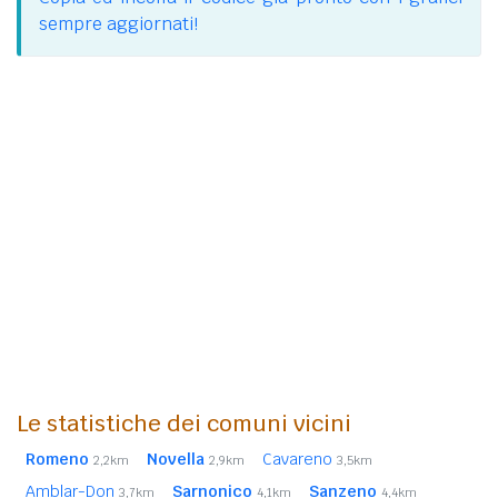
sempre aggiornati!
Le statistiche dei comuni vicini
Romeno
Novella
Cavareno
2,2km
2,9km
3,5km
Amblar-Don
Sarnonico
Sanzeno
3,7km
4,1km
4,4km