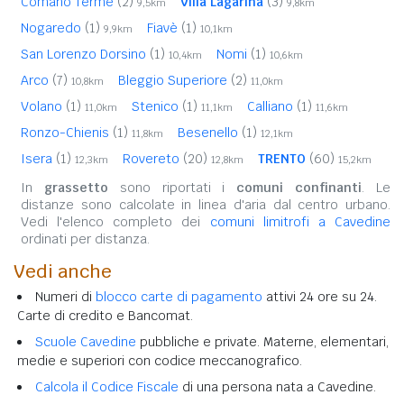
Comano Terme
(2)
Villa Lagarina
(3)
9,5km
9,8km
Nogaredo
(1)
Fiavè
(1)
9,9km
10,1km
San Lorenzo Dorsino
(1)
Nomi
(1)
10,4km
10,6km
Arco
(7)
Bleggio Superiore
(2)
10,8km
11,0km
Volano
(1)
Stenico
(1)
Calliano
(1)
11,0km
11,1km
11,6km
Ronzo-Chienis
(1)
Besenello
(1)
11,8km
12,1km
Isera
(1)
Rovereto
(20)
TRENTO
(60)
12,3km
12,8km
15,2km
In
grassetto
sono riportati i
comuni confinanti
. Le
distanze sono calcolate in linea d'aria dal centro urbano.
Vedi l'elenco completo dei
comuni limitrofi a Cavedine
ordinati per distanza.
Vedi anche
Numeri di
blocco carte di pagamento
attivi 24 ore su 24.
Carte di credito e Bancomat.
Scuole Cavedine
pubbliche e private. Materne, elementari,
medie e superiori con codice meccanografico.
Calcola il Codice Fiscale
di una persona nata a Cavedine.