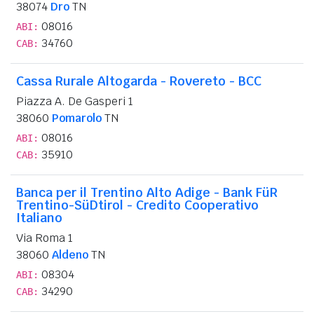
38074
Dro
TN
08016
ABI:
34760
CAB:
Cassa Rurale Altogarda - Rovereto - BCC
Piazza A. De Gasperi 1
38060
Pomarolo
TN
08016
ABI:
35910
CAB:
Banca per il Trentino Alto Adige - Bank FüR
Trentino-SüDtirol - Credito Cooperativo
Italiano
Via Roma 1
38060
Aldeno
TN
08304
ABI:
34290
CAB: