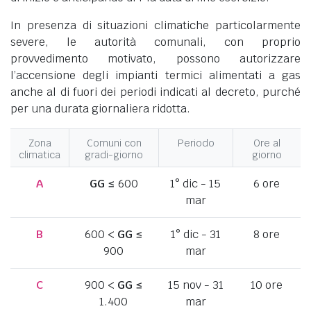
In presenza di situazioni climatiche particolarmente
severe, le autorità comunali, con proprio
provvedimento motivato, possono autorizzare
l’accensione degli impianti termici alimentati a gas
anche al di fuori dei periodi indicati al decreto, purché
per una durata giornaliera ridotta.
Zona
Comuni con
Periodo
Ore al
climatica
gradi-giorno
giorno
A
GG
≤ 600
1° dic - 15
6 ore
mar
B
600 <
GG
≤
1° dic - 31
8 ore
900
mar
C
900 <
GG
≤
15 nov - 31
10 ore
1.400
mar