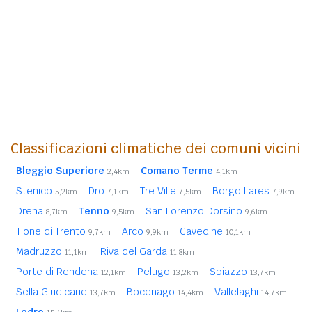
Classificazioni climatiche dei comuni vicini
Bleggio Superiore
Comano Terme
2,4km
4,1km
Stenico
Dro
Tre Ville
Borgo Lares
5,2km
7,1km
7,5km
7,9km
Drena
Tenno
San Lorenzo Dorsino
8,7km
9,5km
9,6km
Tione di Trento
Arco
Cavedine
9,7km
9,9km
10,1km
Madruzzo
Riva del Garda
11,1km
11,8km
Porte di Rendena
Pelugo
Spiazzo
12,1km
13,2km
13,7km
Sella Giudicarie
Bocenago
Vallelaghi
13,7km
14,4km
14,7km
Ledro