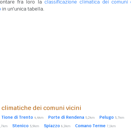
ontare fra loro la
classificazione climatica dei comuni 
o
in un'unica tabella.
i climatiche dei comuni vicini
Tione di Trento
Porte di Rendena
Pelugo
4,4km
5,2km
5,7km
Stenico
Spiazzo
Comano Terme
5,7km
5,9km
6,3km
7,1km