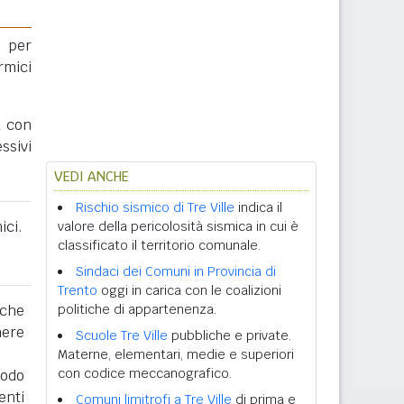
 per
rmici
a con
ssivi
VEDI ANCHE
Rischio sismico di Tre Ville
indica il
ici.
valore della pericolosità sismica in cui è
classificato il territorio comunale.
Sindaci dei Comuni in Provincia di
Trento
oggi in carica con le coalizioni
 che
politiche di appartenenza.
nere
Scuole Tre Ville
pubbliche e private.
Materne, elementari, medie e superiori
con codice meccanografico.
iodo
enti
Comuni limitrofi a Tre Ville
di prima e