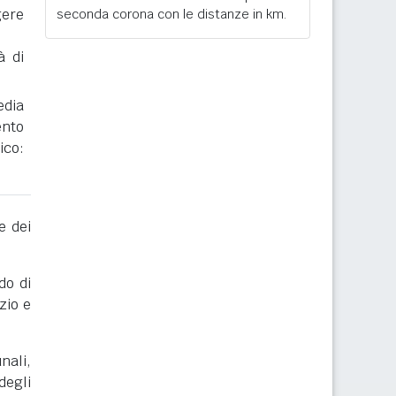
gere
seconda corona con le distanze in km.
à di
edia
ento
ico:
e dei
do di
zio e
nali,
degli