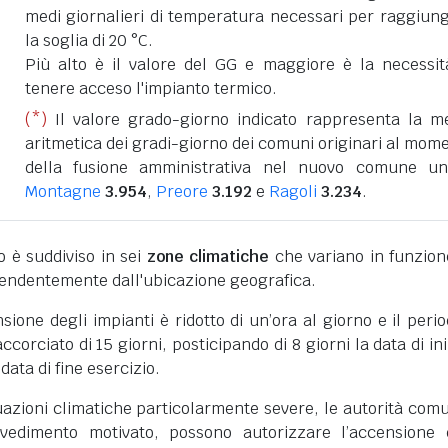
medi giornalieri di temperatura necessari per raggiun
la soglia di 20 °C.
Più alto è il valore del GG e maggiore è la necessit
tenere acceso l'impianto termico.
(*)
Il valore grado-giorno indicato rappresenta la m
aritmetica dei gradi-giorno dei comuni originari al mom
della fusione amministrativa nel nuovo comune un
Montagne
3.954
,
Preore
3.192
e
Ragoli
3.234
.
ano è suddiviso in sei
zone climatiche
che variano in funzion
pendentemente dall'ubicazione geografica.
nsione degli impianti è ridotto di un’ora al giorno e il perio
corciato di 15 giorni, posticipando di 8 giorni la data di ini
 data di fine esercizio.
uazioni climatiche particolarmente severe, le autorità comu
vedimento motivato, possono autorizzare l’accensione 