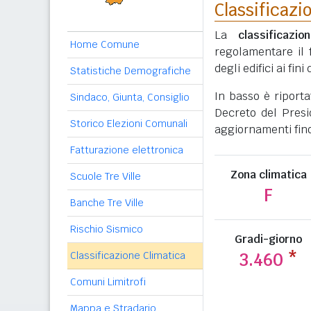
Classificazi
La
classificazio
Home Comune
regolamentare il 
degli edifici ai fi
Statistiche Demografiche
In basso è riport
Sindaco, Giunta, Consiglio
Decreto del Presi
Storico Elezioni Comunali
aggiornamenti fino
Fatturazione elettronica
Zona climatica
Scuole Tre Ville
F
Banche Tre Ville
Rischio Sismico
Gradi-giorno
Classificazione Climatica
3.460
*
Comuni Limitrofi
Mappa e Stradario