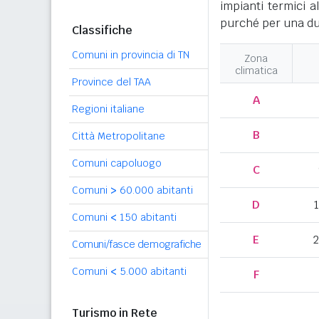
impianti termici a
purché per una dur
Classifiche
Comuni in provincia di TN
Zona
climatica
Province del TAA
A
Regioni italiane
B
Città Metropolitane
Comuni capoluogo
C
Comuni
>
60.000 abitanti
D
Comuni
<
150 abitanti
E
2
Comuni/fasce demografiche
Comuni
<
5.000 abitanti
F
Turismo in Rete