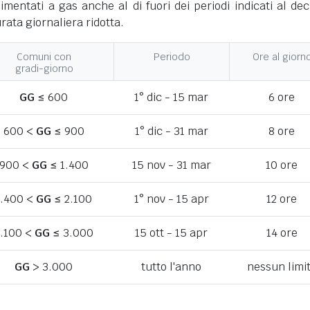
limentati a gas anche al di fuori dei periodi indicati al dec
ata giornaliera ridotta.
Comuni con
Periodo
Ore al giorn
gradi-giorno
GG
≤ 600
1° dic - 15 mar
6 ore
600 <
GG
≤ 900
1° dic - 31 mar
8 ore
900 <
GG
≤ 1.400
15 nov - 31 mar
10 ore
1.400 <
GG
≤ 2.100
1° nov - 15 apr
12 ore
.100 <
GG
≤ 3.000
15 ott - 15 apr
14 ore
GG
> 3.000
tutto l'anno
nessun limi