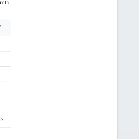
reto,
o
te