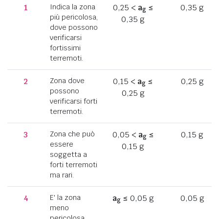
1
Indica la zona
0,25 <
a
≤
0,35 g
g
più pericolosa,
0,35 g
dove possono
verificarsi
fortissimi
terremoti.
2
Zona dove
0,15 <
a
≤
0,25 g
g
possono
0,25 g
verificarsi forti
terremoti.
3
Zona che può
0,05 <
a
≤
0,15 g
g
essere
0,15 g
soggetta a
forti terremoti
ma rari.
4
E' la zona
a
≤ 0,05 g
0,05 g
g
meno
pericolosa,