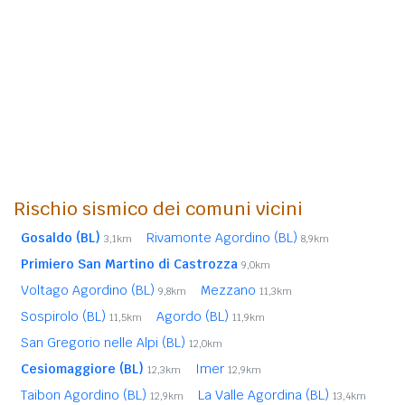
Rischio sismico dei comuni vicini
Gosaldo (BL)
Rivamonte Agordino (BL)
3,1km
8,9km
Primiero San Martino di Castrozza
9,0km
Voltago Agordino (BL)
Mezzano
9,8km
11,3km
Sospirolo (BL)
Agordo (BL)
11,5km
11,9km
San Gregorio nelle Alpi (BL)
12,0km
Cesiomaggiore (BL)
Imer
12,3km
12,9km
Taibon Agordino (BL)
La Valle Agordina (BL)
12,9km
13,4km