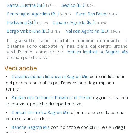
Santa Giustina (BL)
Sedico (BL)
14,6km
15,2km
Cencenighe Agordino (BL)
Canal San Bovo
16,7km
16,8km
Pedavena (BL)
Canale d'Agordo (BL)
17,9km
18,1km
Borgo Valbelluna (BL)
Vallada Agordina (BL)
18,4km
18,9km
In
grassetto
sono riportati i
comuni confinanti
. Le
distanze sono calcolate in linea d'aria dal centro urbano.
Vedi l'elenco completo dei
comuni limitrofi a Sagron Mis
ordinati per distanza.
Vedi anche
Classificazione climatica di Sagron Mis
con le indicazioni
del periodo consentito per l'accensione degli impianti
termici.
Sindaci dei Comuni in Provincia di Trento
oggi in carica con
le coalizioni politiche di appartenenza.
Comuni limitrofi a Sagron Mis
di prima e seconda corona
con le distanze in km.
Banche Sagron Mis
con indirizzo e codici ABI e CAB degli