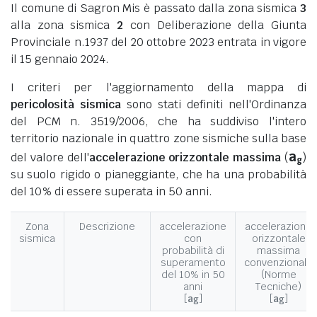
Il comune di Sagron Mis è passato dalla zona sismica
3
alla zona sismica
2
con Deliberazione della Giunta
Provinciale n.1937 del 20 ottobre 2023 entrata in vigore
il 15 gennaio 2024.
I criteri per l'aggiornamento della mappa di
pericolosità sismica
sono stati definiti nell'Ordinanza
del PCM n. 3519/2006, che ha suddiviso l'intero
territorio nazionale in quattro zone sismiche sulla base
a
del valore dell'
accelerazione orizzontale massima
(
)
g
su suolo rigido o pianeggiante, che ha una probabilità
del 10% di essere superata in 50 anni.
Zona
Descrizione
accelerazione
accelerazione
sismica
con
orizzontale
probabilità di
massima
superamento
convenzionale
del 10% in 50
(Norme
anni
Tecniche)
[
a
]
[
a
]
g
g