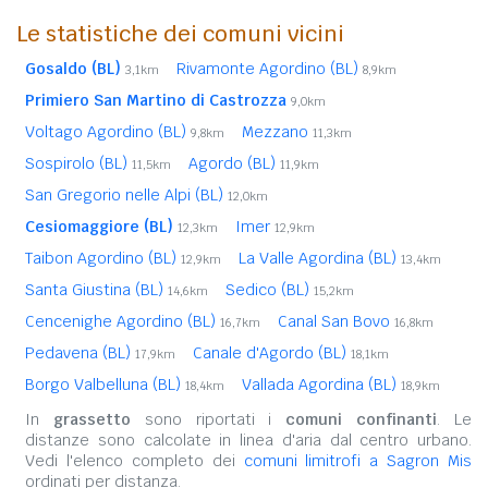
Le statistiche dei comuni vicini
Gosaldo (BL)
Rivamonte Agordino (BL)
3,1km
8,9km
Primiero San Martino di Castrozza
9,0km
Voltago Agordino (BL)
Mezzano
9,8km
11,3km
Sospirolo (BL)
Agordo (BL)
11,5km
11,9km
San Gregorio nelle Alpi (BL)
12,0km
Cesiomaggiore (BL)
Imer
12,3km
12,9km
Taibon Agordino (BL)
La Valle Agordina (BL)
12,9km
13,4km
Santa Giustina (BL)
Sedico (BL)
14,6km
15,2km
Cencenighe Agordino (BL)
Canal San Bovo
16,7km
16,8km
Pedavena (BL)
Canale d'Agordo (BL)
17,9km
18,1km
Borgo Valbelluna (BL)
Vallada Agordina (BL)
18,4km
18,9km
In
grassetto
sono riportati i
comuni confinanti
. Le
distanze sono calcolate in linea d'aria dal centro urbano.
Vedi l'elenco completo dei
comuni limitrofi a Sagron Mis
ordinati per distanza.