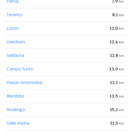
Perca
7,9
km
Terento
8,1
km
Luson
12,0
km
Vandoies
12,4
km
Valdaora
12,8
km
Campo Tures
13,0
km
Rasun-Anterselva
13,1
km
Marebbe
13,5
km
Rodengo
15,2
km
Valle Aurina
21,5
km