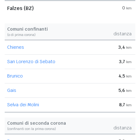
Falzes (BZ)
0
km
Comuni confinanti
distanza
(o di prima corona)
Chienes
3,4
km
San Lorenzo di Sebato
3,7
km
Brunico
4,5
km
Gais
5,6
km
Selva dei Molini
8,7
km
Comuni di seconda corona
distanza
(confinanti con la prima corona)