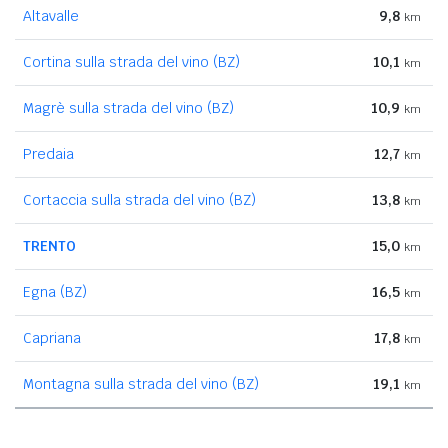
Altavalle
9,8
km
Cortina sulla strada del vino (BZ)
10,1
km
Magrè sulla strada del vino (BZ)
10,9
km
Predaia
12,7
km
Cortaccia sulla strada del vino (BZ)
13,8
km
TRENTO
15,0
km
Egna (BZ)
16,5
km
Capriana
17,8
km
Montagna sulla strada del vino (BZ)
19,1
km