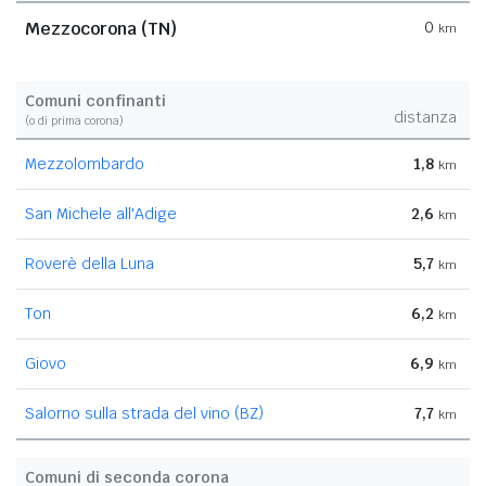
Mezzocorona (TN)
0
km
Comuni confinanti
distanza
(o di prima corona)
Mezzolombardo
1,8
km
San Michele all'Adige
2,6
km
Roverè della Luna
5,7
km
Ton
6,2
km
Giovo
6,9
km
Salorno sulla strada del vino (BZ)
7,7
km
Comuni di seconda corona