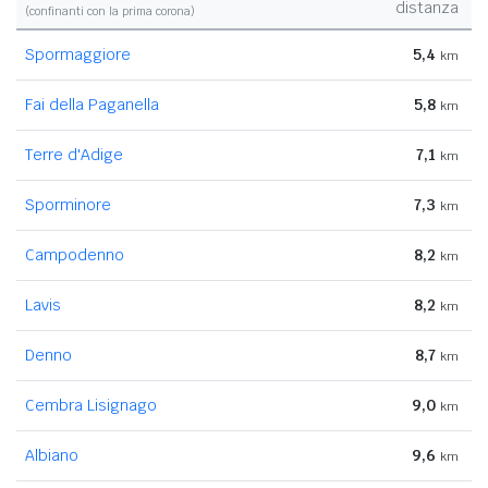
distanza
(confinanti con la prima corona)
Spormaggiore
5,4
km
Fai della Paganella
5,8
km
Terre d'Adige
7,1
km
Sporminore
7,3
km
Campodenno
8,2
km
Lavis
8,2
km
Denno
8,7
km
Cembra Lisignago
9,0
km
Albiano
9,6
km