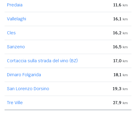
Predaia
11,6
km
Vallelaghi
16,1
km
Cles
16,2
km
Sanzeno
16,5
km
Cortaccia sulla strada del vino (BZ)
17,0
km
Dimaro Folgarida
18,1
km
San Lorenzo Dorsino
19,3
km
Tre Ville
27,9
km