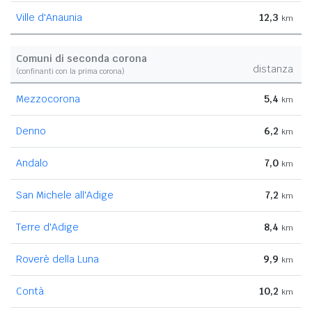
Ville d'Anaunia
12,3
km
Comuni di seconda corona
distanza
(confinanti con la prima corona)
Mezzocorona
5,4
km
Denno
6,2
km
Andalo
7,0
km
San Michele all'Adige
7,2
km
Terre d'Adige
8,4
km
Roverè della Luna
9,9
km
Contà
10,2
km