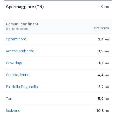
Spormaggiore (TN)
0
km
Comuni confinanti
distanza
(o di prima corona)
Sporminore
2,4
km
Mezzolombardo
3,9
km
Cavedago
4,1
km
Campodenno
4,4
km
Fai della Paganella
5,2
km
Ton
5,9
km
Molveno
10,8
km