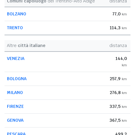
Comuni capoluogo
del Trentino-Alto Adige
distanza
BOLZANO
77,0
km
TRENTO
114,3
km
Altre
città italiane
distanza
VENEZIA
144,0
km
BOLOGNA
257,9
km
MILANO
276,8
km
FIRENZE
337,5
km
GENOVA
367,5
km
PESCARA
499,2