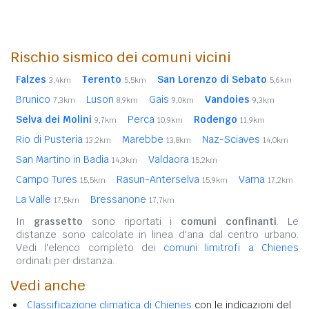
Rischio sismico dei comuni vicini
Falzes
Terento
San Lorenzo di Sebato
3,4km
5,5km
5,6km
Brunico
Luson
Gais
Vandoies
7,3km
8,9km
9,0km
9,3km
Selva dei Molini
Perca
Rodengo
9,7km
10,9km
11,9km
Rio di Pusteria
Marebbe
Naz-Sciaves
13,2km
13,8km
14,0km
San Martino in Badia
Valdaora
14,3km
15,2km
Campo Tures
Rasun-Anterselva
Varna
15,5km
15,9km
17,2km
La Valle
Bressanone
17,5km
17,7km
In
grassetto
sono riportati i
comuni confinanti
. Le
distanze sono calcolate in linea d'aria dal centro urbano.
Vedi l'elenco completo dei
comuni limitrofi a Chienes
ordinati per distanza.
Vedi anche
Classificazione climatica di Chienes
con le indicazioni del