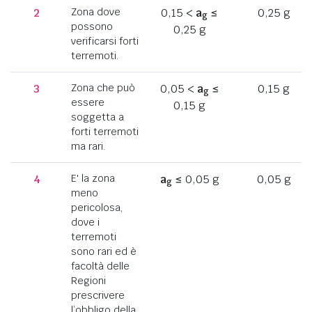
2
Zona dove
0,15 <
a
≤
0,25 g
g
possono
0,25 g
verificarsi forti
terremoti.
3
Zona che può
0,05 <
a
≤
0,15 g
g
essere
0,15 g
soggetta a
forti terremoti
ma rari.
4
E' la zona
a
≤ 0,05 g
0,05 g
g
meno
pericolosa,
dove i
terremoti
sono rari ed è
facoltà delle
Regioni
prescrivere
l’obbligo della