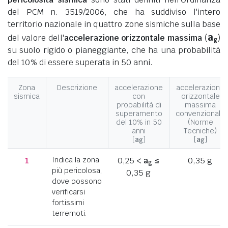
del PCM n. 3519/2006, che ha suddiviso l'intero
territorio nazionale in quattro zone sismiche sulla base
a
del valore dell'
accelerazione orizzontale massima
(
)
g
su suolo rigido o pianeggiante, che ha una probabilità
del 10% di essere superata in 50 anni.
Zona
Descrizione
accelerazione
accelerazione
sismica
con
orizzontale
probabilità di
massima
superamento
convenzionale
del 10% in 50
(Norme
anni
Tecniche)
[
a
]
[
a
]
g
g
1
Indica la zona
0,25 <
a
≤
0,35 g
g
più pericolosa,
0,35 g
dove possono
verificarsi
fortissimi
terremoti.