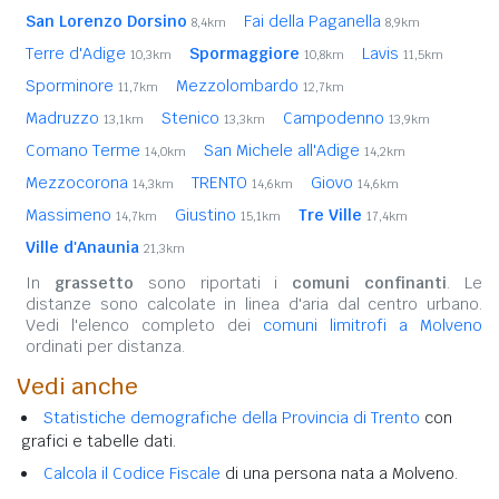
San Lorenzo Dorsino
Fai della Paganella
8,4km
8,9km
Terre d'Adige
Spormaggiore
Lavis
10,3km
10,8km
11,5km
Sporminore
Mezzolombardo
11,7km
12,7km
Madruzzo
Stenico
Campodenno
13,1km
13,3km
13,9km
Comano Terme
San Michele all'Adige
14,0km
14,2km
Mezzocorona
TRENTO
Giovo
14,3km
14,6km
14,6km
Massimeno
Giustino
Tre Ville
14,7km
15,1km
17,4km
Ville d'Anaunia
21,3km
In
grassetto
sono riportati i
comuni confinanti
. Le
distanze sono calcolate in linea d'aria dal centro urbano.
Vedi l'elenco completo dei
comuni limitrofi a Molveno
ordinati per distanza.
Vedi anche
Statistiche demografiche della Provincia di Trento
con
grafici e tabelle dati.
Calcola il Codice Fiscale
di una persona nata a Molveno.