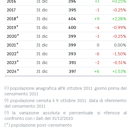
2016
31 dic
396
+1
+0,25%
2017
31 dic
395
-1
-0,25%
2018*
31 dic
404
+9
+2,28%
2019*
31 dic
400
-4
-0,99%
2020*
31 dic
399
-1
-0,25%
2021*
31 dic
399
0
0,00%
2022*
31 dic
393
-6
-1,50%
2023*
31 dic
391
-2
-0,51%
2024*
31 dic
397
+6
+1,53%
(¹) popolazione anagrafica all'8 ottobre 2011, giorno prima del
censimento 2011
(²) popolazione censita il 9 ottobre 2011, data di riferimento
del censimento 2011
(³) la variazione assoluta e percentuale si riferisce al
confronto con i dati del 31/12/2010
(*) popolazione post-censimento