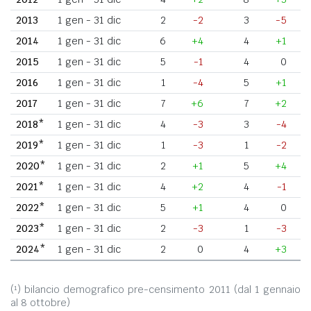
2013
1 gen - 31 dic
2
-2
3
-5
2014
1 gen - 31 dic
6
+4
4
+1
2015
1 gen - 31 dic
5
-1
4
0
2016
1 gen - 31 dic
1
-4
5
+1
2017
1 gen - 31 dic
7
+6
7
+2
2018*
1 gen - 31 dic
4
-3
3
-4
2019*
1 gen - 31 dic
1
-3
1
-2
2020*
1 gen - 31 dic
2
+1
5
+4
2021*
1 gen - 31 dic
4
+2
4
-1
2022*
1 gen - 31 dic
5
+1
4
0
2023*
1 gen - 31 dic
2
-3
1
-3
2024*
1 gen - 31 dic
2
0
4
+3
(¹) bilancio demografico pre-censimento 2011 (dal 1 gennaio
al 8 ottobre)