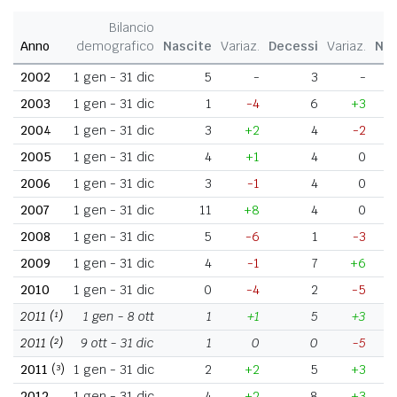
Bilancio
Anno
demografico
Nascite
Variaz.
Decessi
Variaz.
Nat
2002
1 gen - 31 dic
5
-
3
-
2003
1 gen - 31 dic
1
-4
6
+3
2004
1 gen - 31 dic
3
+2
4
-2
2005
1 gen - 31 dic
4
+1
4
0
2006
1 gen - 31 dic
3
-1
4
0
2007
1 gen - 31 dic
11
+8
4
0
2008
1 gen - 31 dic
5
-6
1
-3
2009
1 gen - 31 dic
4
-1
7
+6
2010
1 gen - 31 dic
0
-4
2
-5
2011
(¹)
1 gen - 8 ott
1
+1
5
+3
2011
(²)
9 ott - 31 dic
1
0
0
-5
2011
(³)
1 gen - 31 dic
2
+2
5
+3
2012
1 gen - 31 dic
4
+2
8
+3