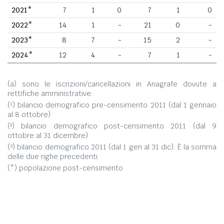
2021*
7
1
0
7
1
0
2022*
14
1
-
21
0
-
2023*
8
7
-
15
2
-
2024*
12
4
-
7
1
-
(a) sono le iscrizioni/cancellazioni in Anagrafe dovute a
rettifiche amministrative.
(¹) bilancio demografico pre-censimento 2011 (dal 1 gennaio
al 8 ottobre)
(²) bilancio demografico post-censimento 2011 (dal 9
ottobre al 31 dicembre)
(³) bilancio demografico 2011 (dal 1 gen al 31 dic). È la somma
delle due righe precedenti.
(*) popolazione post-censimento