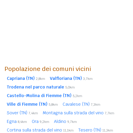
Popolazione dei comuni vicini
Capriana (TN)
Valfloriana (TN)
2,8km
3,7km
Trodena nel parco naturale
5,0km
Castello-Molina di Fiemme (TN)
5,2km
Ville di Fiemme (TN)
Cavalese (TN)
5,8km
7,3km
Sover (TN)
Montagna sulla strada del vino
7,4km
7,7km
Egna
Ora
Aldino
8,4km
9,2km
9,7km
Cortina sulla strada del vino
Tesero (TN)
11,1km
11,3km