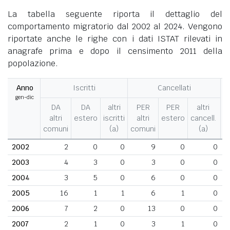
La tabella seguente riporta il dettaglio del
comportamento migratorio dal 2002 al 2024. Vengono
riportate anche le righe con i dati ISTAT rilevati in
anagrafe prima e dopo il censimento 2011 della
popolazione.
Anno
Iscritti
Cancellati
gen-dic
M
DA
DA
altri
PER
PER
altri
altri
estero
iscritti
altri
estero
cancell.
comuni
(a)
comuni
(a)
2002
2
0
0
9
0
0
2003
4
3
0
3
0
0
2004
3
5
0
6
0
0
2005
16
1
1
6
1
0
2006
7
2
0
13
0
0
2007
2
1
0
3
1
0