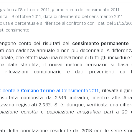
grafica all'8 ottobre 2011, giorno prima del censimento 2011
sita il 9 ottobre 2011, data di riferimento del censimento 2011
soluta e percentuale si riferisce al confronto con i dati del 31/12/20
ost-censimento
engono conto dei risultati del
censimento permanente d
vati con cadenza annuale e non più decennale. A differenz
nale, che effettuava una rilevazione di tutti gli individui e 
na data stabilita, il nuovo metodo censuario si basa 
i rilevazioni campionarie e dati provenienti da f
sidente a
Comano Terme
al Censimento 2011
, rilevata il gi
 risultata composta da
2.913
individui, mentre alle Ana
tavano registrati
2.933
. Si è, dunque, verificata una diffe
olazione censita
e
popolazione anagrafica
pari a
20
u
dati della popolazione residente dal 2018 con le serie sto