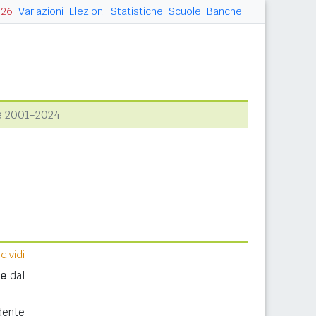
026
Variazioni
Elezioni
Statistiche
Scuole
Banche
e 2001-2024
ividi
me
dal
dente