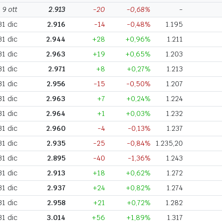
9 ott
2.913
-20
-0,68%
-
31 dic
2.916
-14
-0,48%
1.195
31 dic
2.944
+28
+0,96%
1.211
31 dic
2.963
+19
+0,65%
1.203
31 dic
2.971
+8
+0,27%
1.213
31 dic
2.956
-15
-0,50%
1.207
31 dic
2.963
+7
+0,24%
1.224
31 dic
2.964
+1
+0,03%
1.232
31 dic
2.960
-4
-0,13%
1.237
31 dic
2.935
-25
-0,84%
1.235,20
31 dic
2.895
-40
-1,36%
1.243
31 dic
2.913
+18
+0,62%
1.272
31 dic
2.937
+24
+0,82%
1.274
31 dic
2.958
+21
+0,72%
1.282
31 dic
3.014
+56
+1,89%
1.317