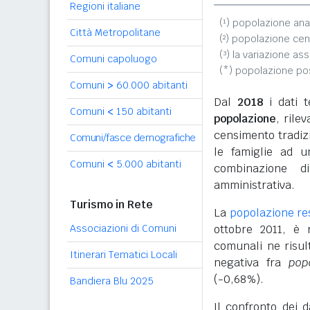
Regioni italiane
(¹) popolazione ana
Città Metropolitane
(²) popolazione cen
(³) la variazione as
Comuni capoluogo
(*) popolazione p
Comuni
>
60.000 abitanti
Dal
2018
i dati t
Comuni
<
150 abitanti
popolazione
, rile
censimento tradizio
Comuni/fasce demografiche
le famiglie ad u
Comuni
<
5.000 abitanti
combinazione d
amministrativa.
Turismo in Rete
La
popolazione re
Associazioni di Comuni
ottobre 2011, è
comunali ne risul
Itinerari Tematici Locali
negativa fra
pop
(-0,68%).
Bandiera Blu 2025
Il confronto dei 