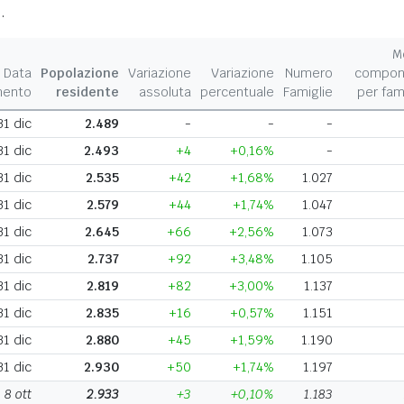
.
M
Data
Popolazione
Variazione
Variazione
Numero
compon
mento
residente
assoluta
percentuale
Famiglie
per fam
31 dic
2.489
-
-
-
31 dic
2.493
+4
+0,16%
-
31 dic
2.535
+42
+1,68%
1.027
31 dic
2.579
+44
+1,74%
1.047
31 dic
2.645
+66
+2,56%
1.073
31 dic
2.737
+92
+3,48%
1.105
31 dic
2.819
+82
+3,00%
1.137
31 dic
2.835
+16
+0,57%
1.151
31 dic
2.880
+45
+1,59%
1.190
31 dic
2.930
+50
+1,74%
1.197
8 ott
2.933
+3
+0,10%
1.183