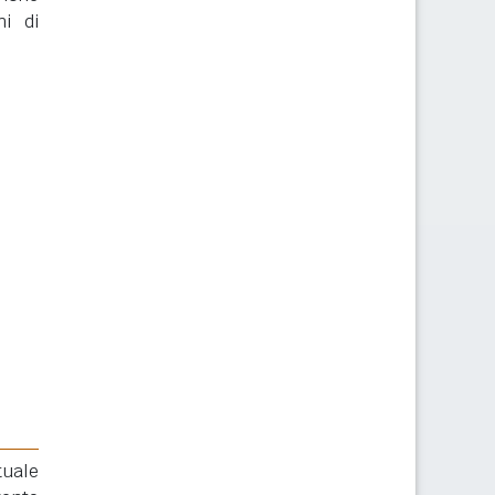
ni di
tuale