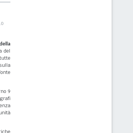
10
ella
a del
tutte
sulla
onte
orno 9
grafi
renza
nità
riche