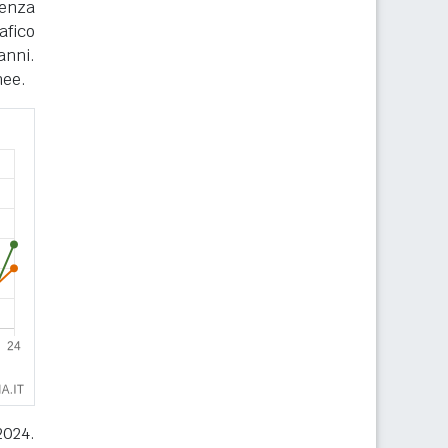
renza
afico
anni.
nee.
2024.