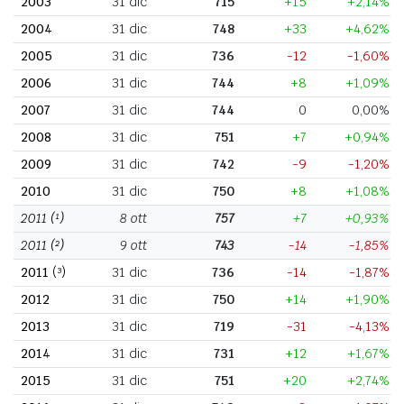
2003
31 dic
715
+15
+2,14%
2004
31 dic
748
+33
+4,62%
2005
31 dic
736
-12
-1,60%
2006
31 dic
744
+8
+1,09%
2007
31 dic
744
0
0,00%
2008
31 dic
751
+7
+0,94%
2009
31 dic
742
-9
-1,20%
2010
31 dic
750
+8
+1,08%
2011
(¹)
8 ott
757
+7
+0,93%
2011
(²)
9 ott
743
-14
-1,85%
2011
(³)
31 dic
736
-14
-1,87%
2012
31 dic
750
+14
+1,90%
2013
31 dic
719
-31
-4,13%
2014
31 dic
731
+12
+1,67%
2015
31 dic
751
+20
+2,74%