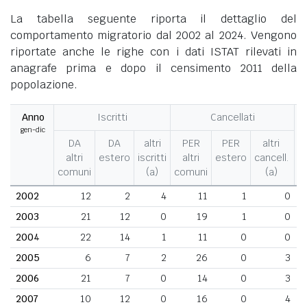
La tabella seguente riporta il dettaglio del
comportamento migratorio dal 2002 al 2024. Vengono
riportate anche le righe con i dati ISTAT rilevati in
anagrafe prima e dopo il censimento 2011 della
popolazione.
Anno
Iscritti
Cancellati
gen-dic
M
DA
DA
altri
PER
PER
altri
altri
estero
iscritti
altri
estero
cancell.
comuni
(a)
comuni
(a)
2002
12
2
4
11
1
0
2003
21
12
0
19
1
0
2004
22
14
1
11
0
0
2005
6
7
2
26
0
3
2006
21
7
0
14
0
3
2007
10
12
0
16
0
4