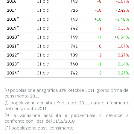
2016
31 dic
743
-8
-1,07%
2017
31 dic
725
-18
-2,42%
2018*
31 dic
743
+18
+2,48%
2019*
31 dic
742
-1
-0,13%
2020*
31 dic
749
+7
+0,94%
2021*
31 dic
741
-8
-1,07%
2022*
31 dic
739
-2
-0,27%
2023*
31 dic
740
+1
+0,14%
2024*
31 dic
742
+2
+0,27%
(¹) popolazione anagrafica all'8 ottobre 2011, giorno prima del
censimento 2011
(²) popolazione censita il 9 ottobre 2011, data di riferimento
del censimento 2011
(³) la variazione assoluta e percentuale si riferisce al
confronto con i dati del 31/12/2010
(*) popolazione post-censimento