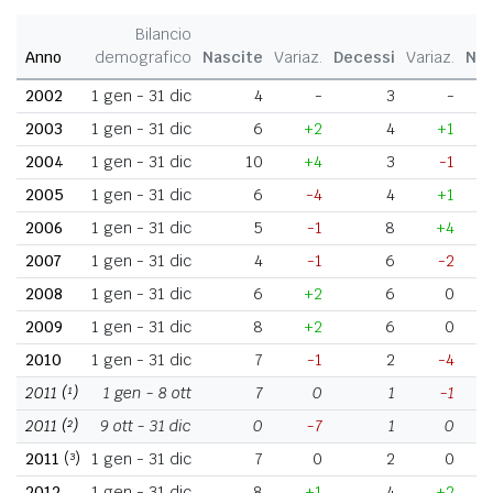
Bilancio
Anno
demografico
Nascite
Variaz.
Decessi
Variaz.
Nat
2002
1 gen - 31 dic
4
-
3
-
2003
1 gen - 31 dic
6
+2
4
+1
2004
1 gen - 31 dic
10
+4
3
-1
2005
1 gen - 31 dic
6
-4
4
+1
2006
1 gen - 31 dic
5
-1
8
+4
2007
1 gen - 31 dic
4
-1
6
-2
2008
1 gen - 31 dic
6
+2
6
0
2009
1 gen - 31 dic
8
+2
6
0
2010
1 gen - 31 dic
7
-1
2
-4
2011
(¹)
1 gen - 8 ott
7
0
1
-1
2011
(²)
9 ott - 31 dic
0
-7
1
0
2011
(³)
1 gen - 31 dic
7
0
2
0
2012
1 gen - 31 dic
8
+1
4
+2