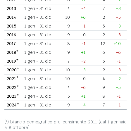
2013
1 gen - 31 dic
4
-4
7
+3
2014
1 gen - 31 dic
10
+6
2
-5
2015
1 gen - 31 dic
9
-1
5
+3
2016
1 gen - 31 dic
9
0
2
-3
2017
1 gen - 31 dic
8
-1
12
+10
2018*
1 gen - 31 dic
9
+1
6
-6
2019*
1 gen - 31 dic
7
-2
5
-1
2020*
1 gen - 31 dic
10
+3
2
-3
2021*
1 gen - 31 dic
10
0
4
+2
2022*
1 gen - 31 dic
4
-6
9
+5
2023*
1 gen - 31 dic
5
+1
8
-1
2024*
1 gen - 31 dic
9
+4
7
-1
(¹) bilancio demografico pre-censimento 2011 (dal 1 gennaio
al 8 ottobre)