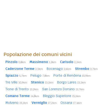
Popolazione dei comuni vicini
Pinzolo
Massimeno
Carisolo
0,8km
1,3km
2,1km
Caderzone Terme
Bocenago
Strembo
2,5km
3,6km
3,7km
Spiazzo
Pelugo
Porte di Rendena
5,7km
7,8km
10,9km
Tre Ville
Stenico
Borgo Lares
10,9km
13,1km
13,1km
Tione di Trento
San Lorenzo Dorsino
13,2km
13,7km
Comano Terme
Bleggio Superiore
14,8km
15,1km
Molveno
Vermiglio
Ossana
15,1km
17,2km
17,4km