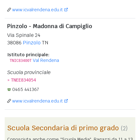
www.icvalrendena.edu.it
Pinzolo - Madonna di Campiglio
Via Spinale 24
38086
Pinzolo
TN
Istituto principale:
Val Rendena
TNIC83400T
Scuola provinciale
»
TNEE834054
0465 441367
www.icvalrendena.edu.it
Scuola Secondaria di primo grado
(2)
Conosciuta anche come "Scuola Media". Ragazzi da 11 a 13