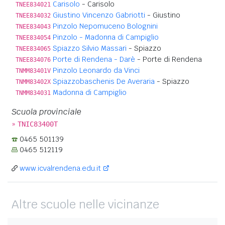
Carisolo
- Carisolo
TNEE834021
Giustino Vincenzo Gabriotti
- Giustino
TNEE834032
Pinzolo Nepomuceno Bolognini
TNEE834043
Pinzolo - Madonna di Campiglio
TNEE834054
Spiazzo Silvio Massari
- Spiazzo
TNEE834065
Porte di Rendena - Darè
- Porte di Rendena
TNEE834076
Pinzolo Leonardo da Vinci
TNMM83401V
Spiazzobaschenis De Averaria
- Spiazzo
TNMM83402X
Madonna di Campiglio
TNMM834031
Scuola provinciale
»
TNIC83400T
0465 501139
0465 512119
www.icvalrendena.edu.it
Altre scuole nelle vicinanze