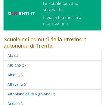
Le scuole cercano
supplenti!
Invia la tua messa a
disposizione.
Scuole nei comuni della Provincia
autonoma di Trento
Ala
(4)
Albiano
(2)
Aldeno
(2)
Altavalle
(1)
Altopiano della Vigolana
(5)
Andalo
(2)