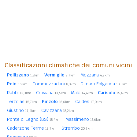
Classificazioni climatiche dei comuni vicini
Pellizzano
Vermiglio
Mezzana
1,8km
3,7km
4,9km
Peio
Commezzadura
Dimaro Folgarida
6,3km
8,0km
10,5km
Rabbi
Croviana
Malé
Carisolo
13,3km
13,5km
14,4km
15,4km
Terzolas
Pinzolo
Caldes
15,7km
16,6km
17,0km
Giustino
Cavizzana
17,4km
18,2km
Ponte di Legno (BS)
Massimeno
18,4km
18,6km
Caderzone Terme
Strembo
19,7km
20,7km
Bocenago