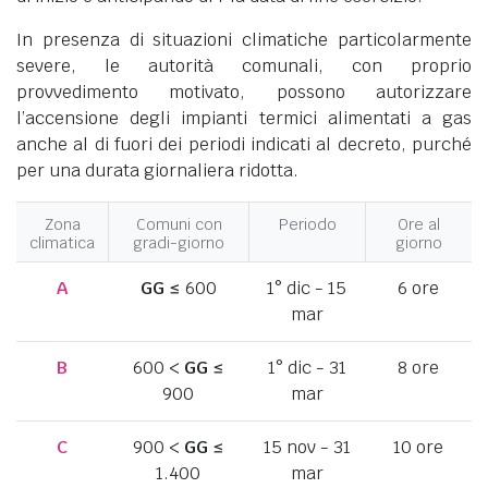
In presenza di situazioni climatiche particolarmente
severe, le autorità comunali, con proprio
provvedimento motivato, possono autorizzare
l’accensione degli impianti termici alimentati a gas
anche al di fuori dei periodi indicati al decreto, purché
per una durata giornaliera ridotta.
Zona
Comuni con
Periodo
Ore al
climatica
gradi-giorno
giorno
A
GG
≤ 600
1° dic - 15
6 ore
mar
B
600 <
GG
≤
1° dic - 31
8 ore
900
mar
C
900 <
GG
≤
15 nov - 31
10 ore
1.400
mar