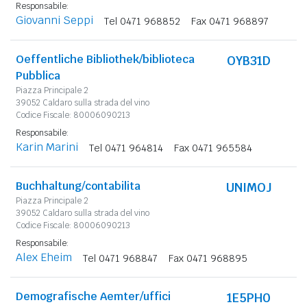
Responsabile:
Giovanni Seppi
Tel 0471 968852
Fax 0471 968897
Oeffentliche Bibliothek/biblioteca
OYB31D
Pubblica
Piazza Principale 2
39052 Caldaro sulla strada del vino
Codice Fiscale: 80006090213
Responsabile:
Karin Marini
Tel 0471 964814
Fax 0471 965584
Buchhaltung/contabilita
UNIMOJ
Piazza Principale 2
39052 Caldaro sulla strada del vino
Codice Fiscale: 80006090213
Responsabile:
Alex Eheim
Tel 0471 968847
Fax 0471 968895
Demografische Aemter/uffici
1E5PH0