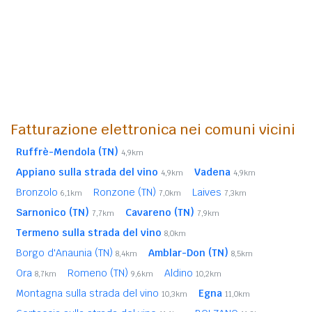
Fatturazione elettronica nei comuni vicini
Ruffrè-Mendola (TN)
4,9km
Appiano sulla strada del vino
Vadena
4,9km
4,9km
Bronzolo
Ronzone (TN)
Laives
6,1km
7,0km
7,3km
Sarnonico (TN)
Cavareno (TN)
7,7km
7,9km
Termeno sulla strada del vino
8,0km
Borgo d'Anaunia (TN)
Amblar-Don (TN)
8,4km
8,5km
Ora
Romeno (TN)
Aldino
8,7km
9,6km
10,2km
Montagna sulla strada del vino
Egna
10,3km
11,0km