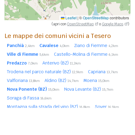
Leaflet
|
©
OpenStreetMap
contributors
(apri con
OpenStreetMap
o
Google Maps
)
Le mappe dei comuni vicini a Tesero
Panchià
Cavalese
Ziano di Fiemme
2,4km
4,0km
4,2km
Ville di Fiemme
Castello-Molina di Fiemme
5,6km
6,1km
Predazzo
Anterivo (BZ)
7,0km
11,3km
Trodena nel parco naturale (BZ)
Capriana
12,9km
13,7km
Valfloriana
Aldino (BZ)
Moena
13,8km
14,7km
15,0km
Nova Ponente (BZ)
Nova Levante (BZ)
15,0km
15,7km
Soraga di Fassa
16,6km
Montagna sulla strada del vino (BZ)
Sover
16,8km
16,9km
Ora (BZ)
Egna (BZ)
Bronzolo (BZ)
17,7km
18,6km
19,3km
Pieve Tesino
25,8km
In
grassetto
sono riportati i
comuni confinanti
. Le