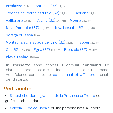
Predazzo
Anterivo (BZ)
7,0km
11,3km
Trodena nel parco naturale (BZ)
Capriana
12,9km
13,7km
Valfloriana
Aldino (BZ)
Moena
13,8km
14,7km
15,0km
Nova Ponente (BZ)
Nova Levante (BZ)
15,0km
15,7km
Soraga di Fassa
16,6km
Montagna sulla strada del vino (BZ)
Sover
16,8km
16,9km
Ora (BZ)
Egna (BZ)
Bronzolo (BZ)
17,7km
18,6km
19,3km
Pieve Tesino
25,8km
In
grassetto
sono riportati i
comuni confinanti
. Le
distanze sono calcolate in linea d'aria dal centro urbano.
Vedi l'elenco completo dei
comuni limitrofi a Tesero
ordinati
per distanza.
Vedi anche
Statistiche demografiche della Provincia di Trento
con
grafici e tabelle dati.
Calcola il Codice Fiscale
di una persona nata a Tesero.