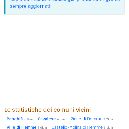
sempre aggiornati!
Le statistiche dei comuni vicini
Panchià
Cavalese
Ziano di Fiemme
2,4km
4,0km
4,2km
Ville di Fiemme
Castello-Molina di Fiemme
5,6km
6,1km