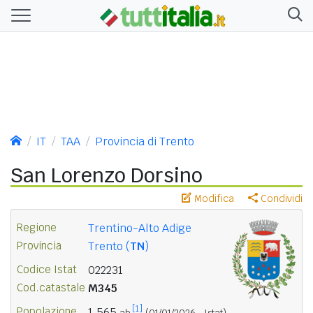
IT
TAA
Provincia di Trento
San Lorenzo Dorsino
Modifica
Condividi
Regione
Trentino-Alto Adige
Provincia
Trento (
TN
)
Codice Istat
022231
Cod.catastale
M345
[1]
Popolazione
1.565
ab.
(01/01/2026 - Istat)