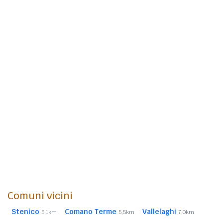
Comuni vicini
Stenico
Comano Terme
Vallelaghi
5,1km
5,5km
7,0km