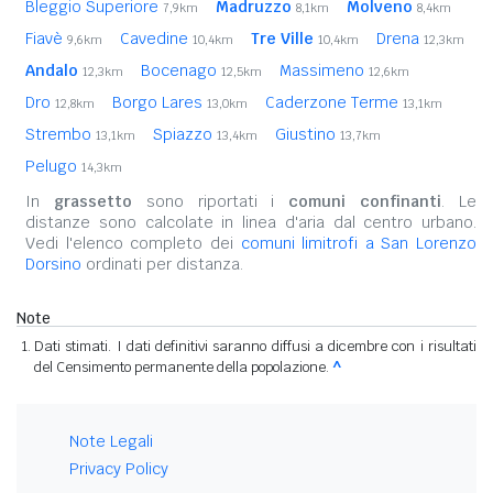
Bleggio Superiore
Madruzzo
Molveno
7,9km
8,1km
8,4km
Fiavè
Cavedine
Tre Ville
Drena
9,6km
10,4km
10,4km
12,3km
Andalo
Bocenago
Massimeno
12,3km
12,5km
12,6km
Dro
Borgo Lares
Caderzone Terme
12,8km
13,0km
13,1km
Strembo
Spiazzo
Giustino
13,1km
13,4km
13,7km
Pelugo
14,3km
In
grassetto
sono riportati i
comuni confinanti
. Le
distanze sono calcolate in linea d'aria dal centro urbano.
Vedi l'elenco completo dei
comuni limitrofi a San Lorenzo
Dorsino
ordinati per distanza.
Note
Dati stimati. I dati definitivi saranno diffusi a dicembre con i risultati
del Censimento permanente della popolazione.
^
Note Legali
Privacy Policy