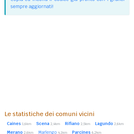
sempre aggiornati!
Le statistiche dei comuni vicini
Caines
Scena
Rifiano
Lagundo
1,6km
2,4km
2,5km
2,6km
Merano
Marlengo
Parcines
2,6km
4,1km
6,2km