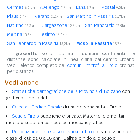
Cermes
Avelengo
Lana
Postal
6,3km
7,4km
8,7km
9,3km
Plaus
Verano
San Martino in Passiria
9,4km
11,1km
11,7km
Naturno
Gargazzone
San Pancrazio
12,3km
12,4km
12,9km
Meltina
Tesimo
13,8km
14,0km
San Leonardo in Passiria
Moso in Passiria
15,2km
15,7km
In
grassetto
sono riportati i
comuni confinanti
. Le
distanze sono calcolate in linea d'aria dal centro urbano.
Vedi l'elenco completo dei
comuni limitrofi a Tirolo
ordinati
per distanza.
Vedi anche
Statistiche demografiche della Provincia di Bolzano
con
grafici e tabelle dati.
Calcola il Codice Fiscale
di una persona nata a Tirolo.
Scuole Tirolo
pubbliche e private. Materne, elementari,
medie e superiori con codice meccanografico.
Popolazione per età scolastica di Tirolo
distribuzione per
classi di età da 0 a 18 anni. Dall'asilo nido alle scuole