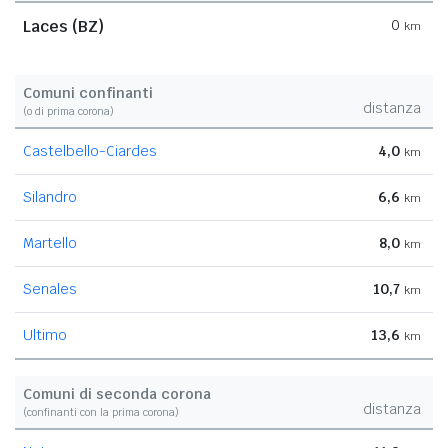
Laces (BZ)
0
km
Comuni confinanti
distanza
(o di prima corona)
Castelbello-Ciardes
4,0
km
Silandro
6,6
km
Martello
8,0
km
Senales
10,7
km
Ultimo
13,6
km
Comuni di seconda corona
distanza
(confinanti con la prima corona)