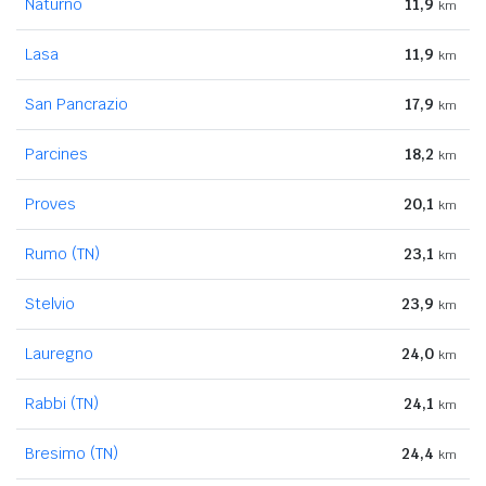
Naturno
11,9
km
Lasa
11,9
km
San Pancrazio
17,9
km
Parcines
18,2
km
Proves
20,1
km
Rumo (TN)
23,1
km
Stelvio
23,9
km
Lauregno
24,0
km
Rabbi (TN)
24,1
km
Bresimo (TN)
24,4
km