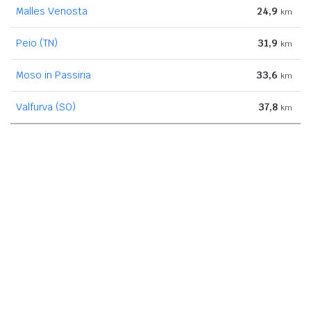
Malles Venosta
24,9
km
Peio (TN)
31,9
km
Moso in Passiria
33,6
km
Valfurva (SO)
37,8
km