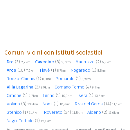
Comuni vicini con istituti scolastici
Dro
(3)
Cavedine
(3)
Madruzzo
(2)
2,7km
3,7km
6,9km
Arco
(10)
Fiavè
(1)
Nogaredo
(1)
7,2km
8,7km
8,8km
Ronzo-Chienis
(1)
Pomarolo
(1)
8,8km
8,9km
Villa Lagarina
(3)
Comano Terme
(4)
8,9km
9,7km
Cimone
(1)
Tenno
(1)
Isera
(1)
9,7km
10,3km
10,4km
Volano
(3)
Nomi
(1)
Riva del Garda
(14)
10,8km
10,8km
11,1km
Stenico
(1)
Rovereto
(34)
Aldeno
(2)
11,4km
11,5km
11,6km
Nago-Torbole
(1)
12,1km
In
grassetto
sono riportati i
comuni confinanti
. Le