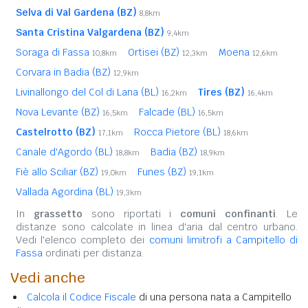
Selva di Val Gardena (BZ)
8,8km
Santa Cristina Valgardena (BZ)
9,4km
Soraga di Fassa
Ortisei (BZ)
Moena
10,8km
12,3km
12,6km
Corvara in Badia (BZ)
12,9km
Livinallongo del Col di Lana (BL)
Tires (BZ)
16,2km
16,4km
Nova Levante (BZ)
Falcade (BL)
16,5km
16,5km
Castelrotto (BZ)
Rocca Pietore (BL)
17,1km
18,6km
Canale d'Agordo (BL)
Badia (BZ)
18,8km
18,9km
Fiè allo Sciliar (BZ)
Funes (BZ)
19,0km
19,1km
Vallada Agordina (BL)
19,3km
In
grassetto
sono riportati i
comuni confinanti
. Le
distanze sono calcolate in linea d'aria dal centro urbano.
Vedi l'elenco completo dei
comuni limitrofi a Campitello di
Fassa
ordinati per distanza.
Vedi anche
Calcola il Codice Fiscale
di una persona nata a Campitello