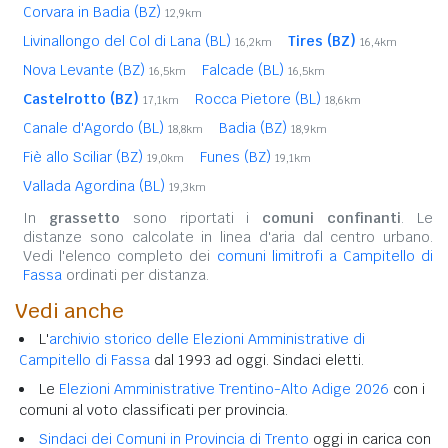
Corvara in Badia (BZ)
12,9km
Livinallongo del Col di Lana (BL)
Tires (BZ)
16,2km
16,4km
Nova Levante (BZ)
Falcade (BL)
16,5km
16,5km
Castelrotto (BZ)
Rocca Pietore (BL)
17,1km
18,6km
Canale d'Agordo (BL)
Badia (BZ)
18,8km
18,9km
Fiè allo Sciliar (BZ)
Funes (BZ)
19,0km
19,1km
Vallada Agordina (BL)
19,3km
In
grassetto
sono riportati i
comuni confinanti
. Le
distanze sono calcolate in linea d'aria dal centro urbano.
Vedi l'elenco completo dei
comuni limitrofi a Campitello di
Fassa
ordinati per distanza.
Vedi anche
L'
archivio storico delle Elezioni Amministrative di
Campitello di Fassa
dal 1993 ad oggi. Sindaci eletti.
Le
Elezioni Amministrative Trentino-Alto Adige 2026
con i
comuni al voto classificati per provincia.
Sindaci dei Comuni in Provincia di Trento
oggi in carica con