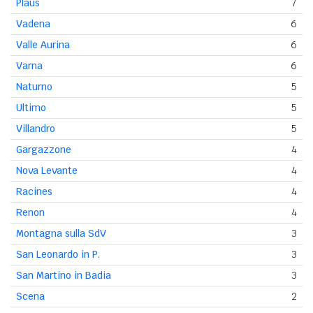
Plaus
7
Vadena
6
Valle Aurina
6
Varna
6
Naturno
5
Ultimo
5
Villandro
5
Gargazzone
4
Nova Levante
4
Racines
4
Renon
4
Montagna sulla SdV
3
San Leonardo in P.
3
San Martino in Badia
3
Scena
2