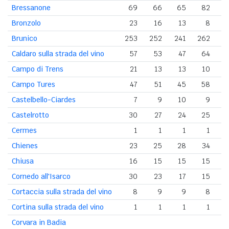
Bressanone
69
66
65
82
Bronzolo
23
16
13
8
Brunico
253
252
241
262
2
Caldaro sulla strada del vino
57
53
47
64
Campo di Trens
21
13
13
10
Campo Tures
47
51
45
58
Castelbello-Ciardes
7
9
10
9
Castelrotto
30
27
24
25
Cermes
1
1
1
1
Chienes
23
25
28
34
Chiusa
16
15
15
15
Cornedo all'Isarco
30
23
17
15
Cortaccia sulla strada del vino
8
9
9
8
Cortina sulla strada del vino
1
1
1
1
Corvara in Badia