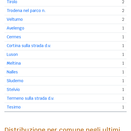
Tirolo
2
Trodena nel parco n.
2
Velturno
2
Avelengo
1
Cermes
1
Cortina sulla strada d.v.
1
Luson
1
Meltina
1
Nalles
1
Sluderno
1
Stelvio
1
Termeno sulla strada d.v.
1
Tesimo
1
Distribuzione per comune negli ultimi