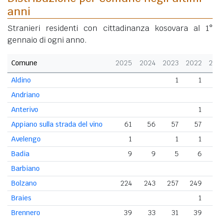
anni
Stranieri residenti con cittadinanza kosovara al 1°
gennaio di ogni anno.
Comune
2025
2024
2023
2022
20
Aldino
1
1
Andriano
Anterivo
1
Appiano sulla strada del vino
61
56
57
57
Avelengo
1
1
1
Badia
9
9
5
6
Barbiano
Bolzano
224
243
257
249
2
Braies
1
Brennero
39
33
31
39