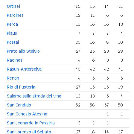
Ortisei
16
15
14
11
Parcines
12
11
6
6
Perca
13
16
16
13
Plaus
7
7
7
4
Postal
20
16
8
10
Prato allo Stelvio
27
25
23
29
Racines
4
6
3
3
Rasun-Anterselva
40
42
42
41
Renon
4
5
5
5
Rio di Pusteria
27
15
15
19
Salorno sulla strada del vino
13
13
5
4
San Candido
52
58
57
50
San Genesio Atesino
1
1
San Leonardo in Passiria
3
1
1
San Lorenzo di Sebato
27
18
14
17