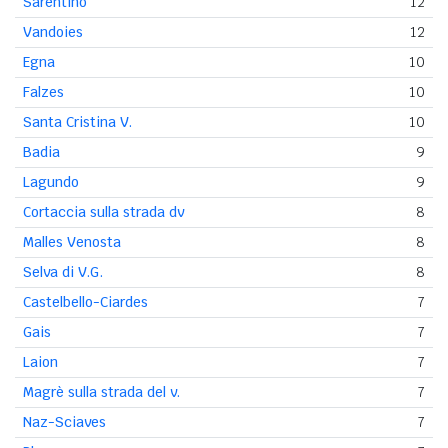
Sarentino
12
Vandoies
12
Egna
10
Falzes
10
Santa Cristina V.
10
Badia
9
Lagundo
9
Cortaccia sulla strada dv
8
Malles Venosta
8
Selva di V.G.
8
Castelbello-Ciardes
7
Gais
7
Laion
7
Magrè sulla strada del v.
7
Naz-Sciaves
7