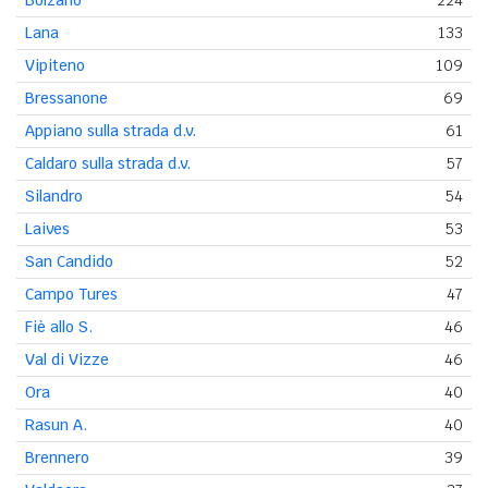
Lana
133
Vipiteno
109
Bressanone
69
Appiano sulla strada d.v.
61
Caldaro sulla strada d.v.
57
Silandro
54
Laives
53
San Candido
52
Campo Tures
47
Fiè allo S.
46
Val di Vizze
46
Ora
40
Rasun A.
40
Brennero
39