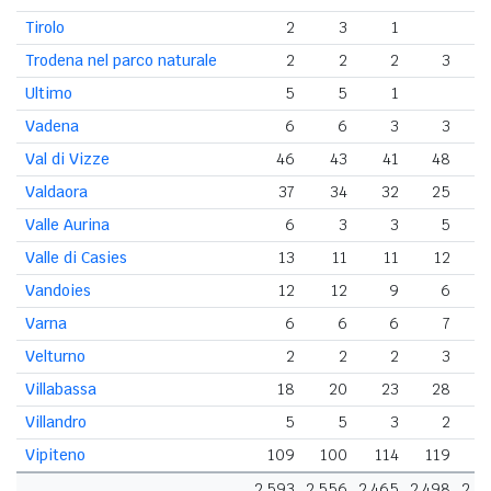
Tirolo
2
3
1
Trodena nel parco naturale
2
2
2
3
Ultimo
5
5
1
Vadena
6
6
3
3
Val di Vizze
46
43
41
48
Valdaora
37
34
32
25
Valle Aurina
6
3
3
5
Valle di Casies
13
11
11
12
Vandoies
12
12
9
6
Varna
6
6
6
7
Velturno
2
2
2
3
Villabassa
18
20
23
28
Villandro
5
5
3
2
Vipiteno
109
100
114
119
1
2.593
2.556
2.465
2.498
2.6