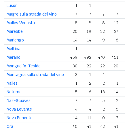
Luson
1
1
Magrè sulla strada del vino
7
7
7
7
Malles Venosta
8
8
8
12
Marebbe
20
19
22
27
Marlengo
14
14
9
6
Meltina
1
Merano
459
492
470
451
4
Monguelfo-Tesido
30
22
22
20
Montagna sulla strada del vino
3
1
1
Nalles
1
2
2
1
Naturno
5
6
13
14
Naz-Sciaves
7
7
5
2
Nova Levante
4
4
2
6
Nova Ponente
14
11
10
7
Ora
40
41
42
41