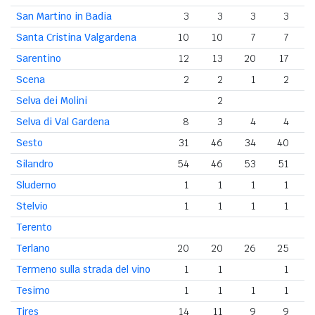
San Martino in Badia
3
3
3
3
Santa Cristina Valgardena
10
10
7
7
Sarentino
12
13
20
17
Scena
2
2
1
2
Selva dei Molini
2
Selva di Val Gardena
8
3
4
4
Sesto
31
46
34
40
Silandro
54
46
53
51
Sluderno
1
1
1
1
Stelvio
1
1
1
1
Terento
Terlano
20
20
26
25
Termeno sulla strada del vino
1
1
1
Tesimo
1
1
1
1
Tires
14
11
9
9