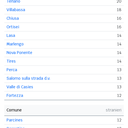
Terlano
20
Villabassa
18
Chiusa
16
Ortisei
16
Lasa
14
Marlengo
14
Nova Ponente
14
Tires
14
Perca
13
Salorno sulla strada d.v.
13
Valle di Casies
13
Fortezza
12
Comune
stranieri
Parcines
12