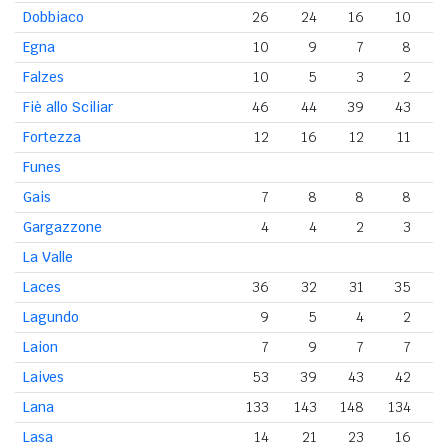
Dobbiaco
26
24
16
10
Egna
10
9
7
8
Falzes
10
5
3
2
Fiè allo Sciliar
46
44
39
43
Fortezza
12
16
12
11
Funes
Gais
7
8
8
8
Gargazzone
4
4
2
3
La Valle
Laces
36
32
31
35
Lagundo
9
5
4
2
Laion
7
9
7
7
Laives
53
39
43
42
Lana
133
143
148
134
1
Lasa
14
21
23
16