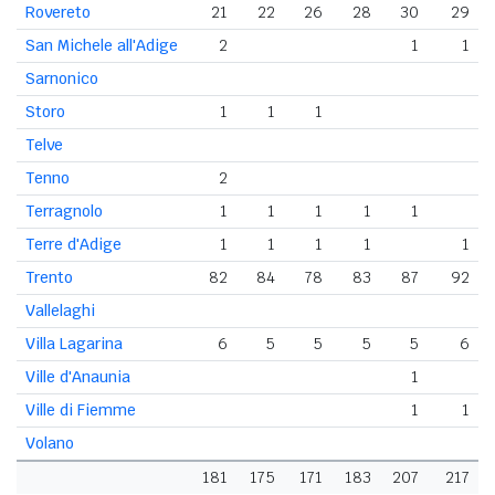
Rovereto
21
22
26
28
30
29
San Michele all'Adige
2
1
1
Sarnonico
Storo
1
1
1
Telve
Tenno
2
Terragnolo
1
1
1
1
1
Terre d'Adige
1
1
1
1
1
Trento
82
84
78
83
87
92
Vallelaghi
Villa Lagarina
6
5
5
5
5
6
Ville d'Anaunia
1
Ville di Fiemme
1
1
Volano
181
175
171
183
207
217