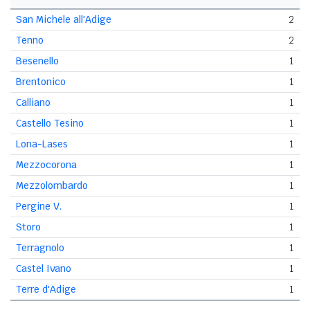
San Michele all'Adige
2
Tenno
2
Besenello
1
Brentonico
1
Calliano
1
Castello Tesino
1
Lona-Lases
1
Mezzocorona
1
Mezzolombardo
1
Pergine V.
1
Storo
1
Terragnolo
1
Castel Ivano
1
Terre d'Adige
1