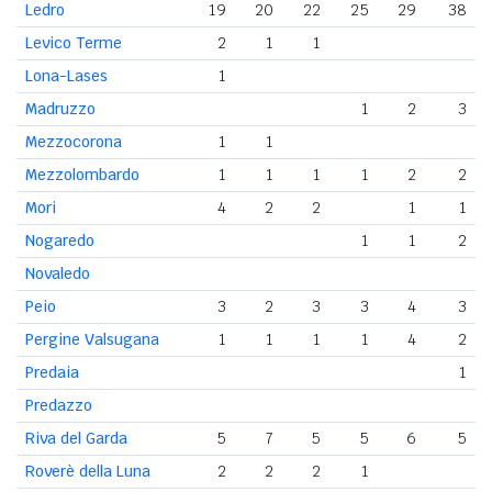
Ledro
19
20
22
25
29
38
Levico Terme
2
1
1
Lona-Lases
1
Madruzzo
1
2
3
Mezzocorona
1
1
Mezzolombardo
1
1
1
1
2
2
Mori
4
2
2
1
1
Nogaredo
1
1
2
Novaledo
Peio
3
2
3
3
4
3
Pergine Valsugana
1
1
1
1
4
2
Predaia
1
Predazzo
Riva del Garda
5
7
5
5
6
5
Roverè della Luna
2
2
2
1