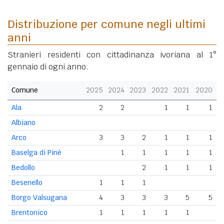
Distribuzione per comune negli ultimi
anni
Stranieri residenti con cittadinanza ivoriana al 1°
gennaio di ogni anno.
Comune
2025
2024
2023
2022
2021
2020
Ala
2
2
1
1
1
Albiano
Arco
3
3
2
1
1
1
Baselga di Pinè
1
1
1
1
1
Bedollo
2
1
1
1
Besenello
1
1
1
Borgo Valsugana
4
3
3
3
5
5
Brentonico
1
1
1
1
1