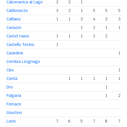
Calceranica al Lago
2
2
1
Caldonazzo
3
2
1
5
5
5
Calliano
1
1
2
4
3
3
Canazei
1
1
1
1
Castel Ivano
1
1
1
1
2
Castello Tesino
1
Cavedine
1
Cembra Lisignago
Cles
1
Contà
1
1
1
1
1
Dro
1
Folgaria
1
2
Fornace
Giustino
Lavis
7
6
5
7
8
7