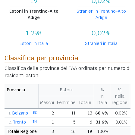
19
0,02%
Estoni in Trentino-Alto
Stranieri in Trentino-Alto
Adige
Adige
1.298
0,02%
Estoni in Italia
Stranieri in Italia
Classifica per provincia
Classifica delle province del TAA ordinata per numero di
residenti estoni
Provincia
Estoni
%
%
V
in
nella
%
Maschi
Femmine
Totale
Italia
regione
p
Bolzano
BZ
2
11
13
68,4%
0,02%
1.
Trento
TN
1
5
6
31,6%
0,01%
+
2.
Totale Regione
3
16
19
100%