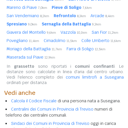
Mareno di Piave
Pieve di Soligo
7,0km
7,6km
San Vendemiano
Refrontolo
Arcade
8,2km
8,3km
8,4km
Spresiano
Sernaglia della Battaglia
9,0km
9,3km
Giavera del Montello
Vazzola
San Fior
9,6km
10,1km
11,2km
Povegliano
Cimadolmo
Colle Umberto
11,4km
11,5km
11,6km
Moriago della Battaglia
Farra di Soligo
11,7km
12,5km
Maserada sul Piave
12,9km
In
grassetto
sono riportati i
comuni confinanti
. Le
distanze sono calcolate in linea d'aria dal centro urbano.
Vedi l'elenco completo dei
comuni limitrofi a Susegana
ordinati per distanza.
Vedi anche
Calcola il Codice Fiscale
di una persona nata a Susegana.
Centralini dei Comuni in Provincia di Treviso
numeri di
telefono dei centralini comunali.
Sindaci dei Comuni in Provincia di Treviso
oggi in carica