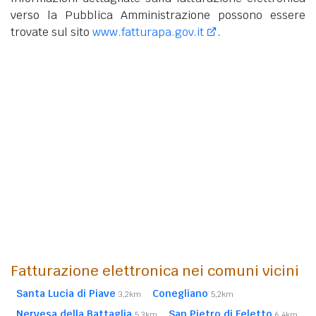
verso la Pubblica Amministrazione possono essere
trovate sul sito
www.fatturapa.gov.it
.
Fatturazione elettronica nei comuni vicini
Santa Lucia di Piave
Conegliano
3,2km
5,2km
Nervesa della Battaglia
San Pietro di Feletto
5,3km
6,4km