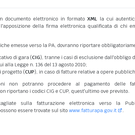
 documento elettronico in formato
XML
la cui autentic
l'apposizione della firma elettronica qualificata di chi e
niche emesse verso la PA, dovranno riportare obbligatoriam
cativo di gara (
CIG
), tranne i casi di esclusione dall'obbligo d
cui alla Legge n. 136 del 13 agosto 2010;
i progetto (
CUP
), in caso di fatture relative a opere pubblic
oni non potranno procedere al pagamento delle fat
on riportano i codici CIG e CUP, quest'ultimo ove previsto.
tagliate sulla fatturazione elettronica verso la Pub
ossono essere trovate sul sito
www.fatturapa.gov.it
.