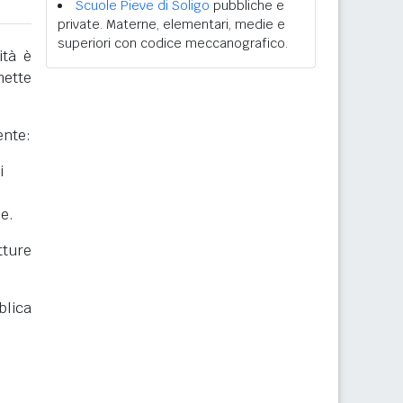
Scuole Pieve di Soligo
pubbliche e
private. Materne, elementari, medie e
superiori con codice meccanografico.
ità è
mette
ente:
i
he.
ture
blica