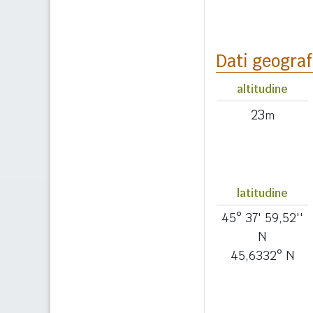
Dati geograf
altitudine
23
m
latitudine
45° 37' 59,52''
N
45,6332° N