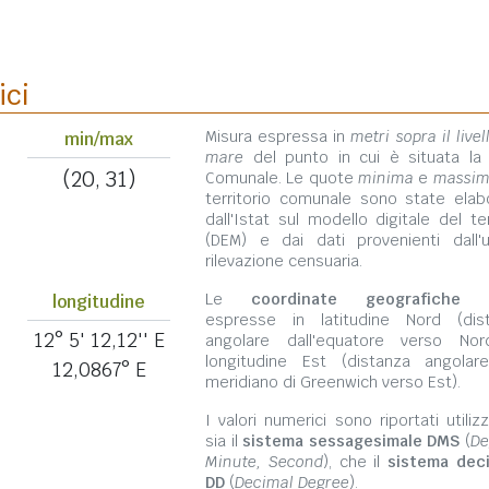
ici
Misura espressa in
metri sopra il livel
min/max
mare
del punto in cui è situata la
(20, 31)
Comunale. Le quote
minima
e
massi
territorio comunale sono state elab
dall'Istat sul modello digitale del te
(DEM) e dai dati provenienti dall'u
rilevazione censuaria.
Le
coordinate geografiche
s
longitudine
espresse in latitudine Nord (dis
12° 5' 12,12'' E
angolare dall'equatore verso No
longitudine Est (distanza angolar
12,0867° E
meridiano di Greenwich verso Est).
I valori numerici sono riportati utili
sia il
sistema sessagesimale DMS
(
De
Minute, Second
), che il
sistema dec
DD
(
Decimal Degree
).