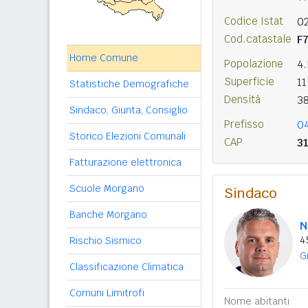
Codice Istat
0
Cod.catastale
F
Home Comune
Popolazione
4
Superficie
11
Statistiche Demografiche
Densità
3
Sindaco, Giunta, Consiglio
Prefisso
0
Storico Elezioni Comunali
CAP
3
Fatturazione elettronica
Scuole Morgano
Sindaco
Banche Morgano
N
4
Rischio Sismico
G
Classificazione Climatica
Comuni Limitrofi
Nome abitanti