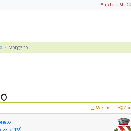
Bandiera Blu 2
so
Morgano
no
Modifica
Cond
eneto
eviso (
TV
)