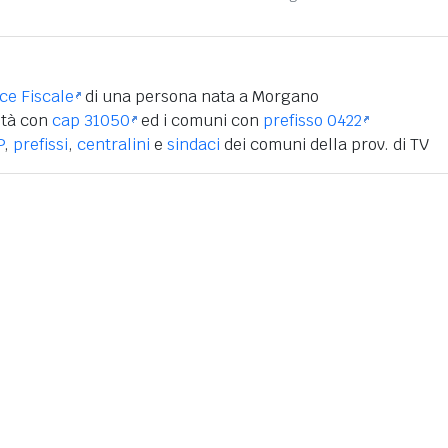
ice Fiscale
di una persona nata a Morgano
ità con
cap 31050
ed i comuni con
prefisso 0422
P
,
prefissi
,
centralini
e
sindaci
dei comuni della prov. di TV