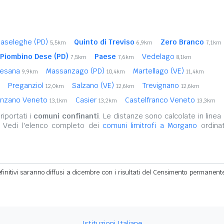
baseleghe (PD)
Quinto di Treviso
Zero Branco
5,5km
6,9km
7,1km
Piombino Dese (PD)
Paese
Vedelago
7,5km
7,6km
8,1km
esana
Massanzago (PD)
Martellago (VE)
9,9km
10,4km
11,4km
Preganziol
Salzano (VE)
Trevignano
12,0km
12,6km
12,6km
nzano Veneto
Casier
Castelfranco Veneto
13,1km
13,2km
13,3km
iportati i
comuni confinanti
. Le distanze sono calcolate in linea 
. Vedi l'elenco completo dei
comuni limitrofi a Morgano
ordinat
definitivi saranno diffusi a dicembre con i risultati del Censimento permanent
Istituzioni Italiane