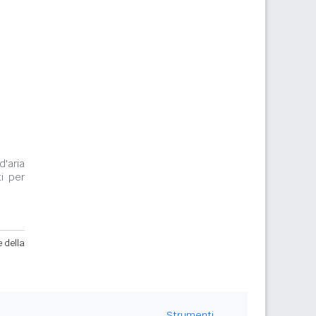
d'aria
i per
e della
Strumenti