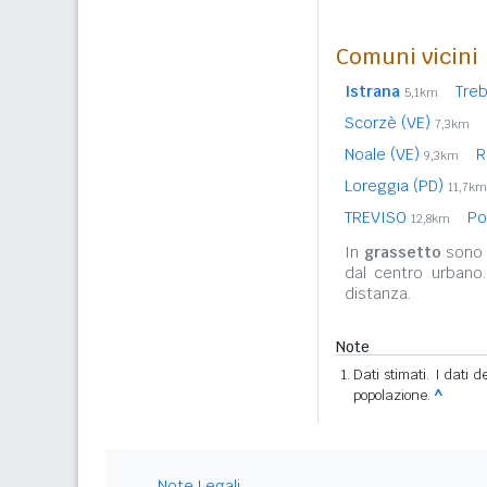
Comuni vicini
Istrana
Tre
5,1km
Scorzè (VE)
7,3km
Noale (VE)
R
9,3km
Loreggia (PD)
11,7km
TREVISO
Po
12,8km
In
grassetto
sono r
dal centro urbano
distanza.
Note
Dati stimati. I dati 
popolazione.
^
Note Legali