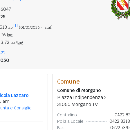
26047
725
[1]
.513
ab.
(01/01/2026 - Istat)
,76
km²
83,72
ab./
km²
422
1050
Comune
Comune di Morgano
icola Lazzaro
Piazza Indipendenza 2
5 anni
31050 Morgano TV
iunta e Consiglio
0422 8
Centralino
0422 831
Polizia Locale
0422 739
Fax