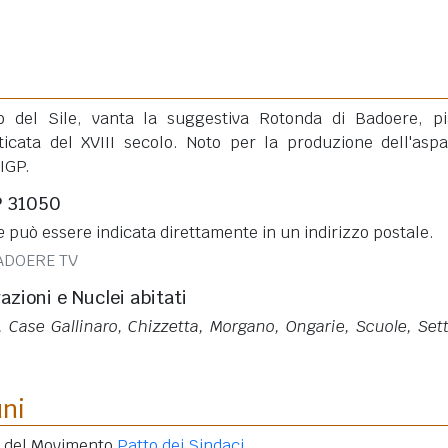
o del Sile, vanta la suggestiva Rotonda di Badoere, p
ticata del XVIII secolo. Noto per la produzione dell'asp
IGP.
P 31050
e
può essere indicata direttamente in un indirizzo postale.
ADOERE TV
razioni e Nuclei abitati
o, Case Gallinaro, Chizzetta, Morgano, Ongarie, Scuole, Set
uni
e del Movimento
Patto dei Sindaci
.