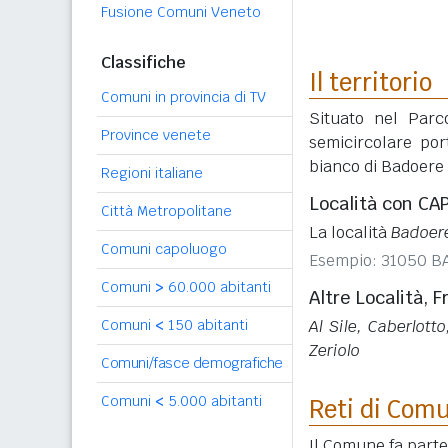
Fusione Comuni Veneto
Classifiche
Il territorio
Comuni in provincia di TV
Situato nel Parc
Province venete
semicircolare por
bianco di Badoere 
Regioni italiane
Località con CA
Città Metropolitane
La località
Badoer
Comuni capoluogo
Esempio: 31050 B
Comuni
>
60.000 abitanti
Altre Località, F
Al Sile, Caberlott
Comuni
<
150 abitanti
Zeriolo
Comuni/fasce demografiche
Comuni
<
5.000 abitanti
Reti di Com
Il Comune fa part