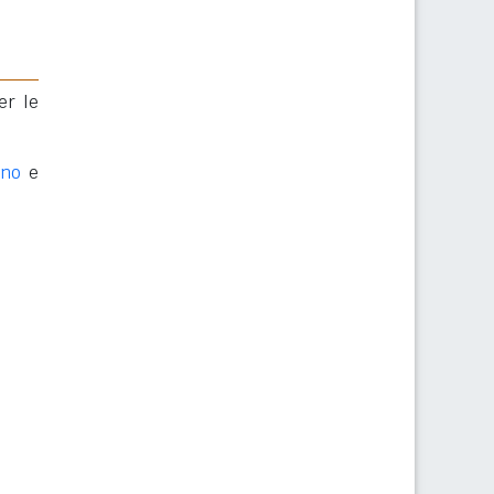
er le
ano
e