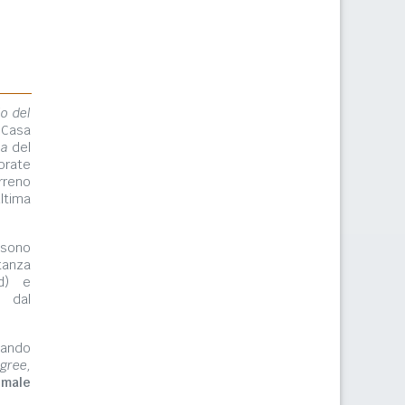
lo del
 Casa
ma
del
orate
rreno
ltima
ono
tanza
rd) e
e dal
zzando
gree,
imale