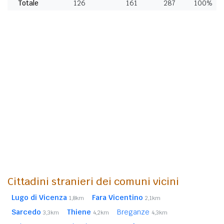
Totale
126
161
287
100%
Cittadini stranieri dei comuni vicini
Lugo di Vicenza
Fara Vicentino
1,8km
2,1km
Sarcedo
Thiene
Breganze
3,3km
4,2km
4,3km