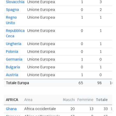
Slovacchia
Unione Europea
1
3
Spagna
Unione Europea
0
2
Regno
Unione Europea
1
1
Unito
Repubblica
Unione Europea
0
1
Ceca
Ungheria
Unione Europea
0
1
Polonia
Unione Europea
0
1
Germania
Unione Europea
1
0
Bulgaria
Unione Europea
0
1
Austria
Unione Europea
1
0
Totale Europa
65
98
16
AFRICA
Area
Maschi
Femmine
Totale
Ghana
Africa occidentale
20
13
33
11