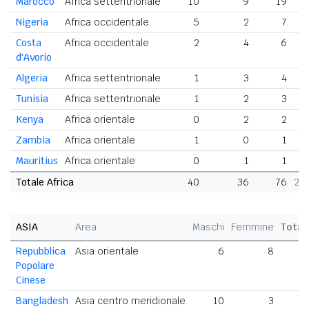
Marocco
Africa settentrionale
10
9
19
6
Nigeria
Africa occidentale
5
2
7
2
Costa
Africa occidentale
2
4
6
2
d'Avorio
Algeria
Africa settentrionale
1
3
4
1
Tunisia
Africa settentrionale
1
2
3
1
Kenya
Africa orientale
0
2
2
0
Zambia
Africa orientale
1
0
1
0
Mauritius
Africa orientale
0
1
1
0
Totale Africa
40
36
76
26
ASIA
Area
Maschi
Femmine
Total
Repubblica
Asia orientale
6
8
1
Popolare
Cinese
Bangladesh
Asia centro meridionale
10
3
1