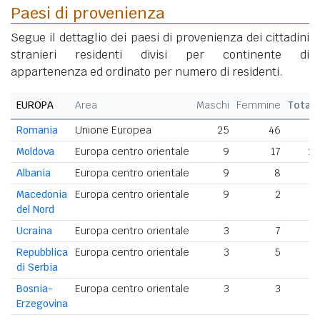
Paesi di provenienza
Segue il dettaglio dei paesi di provenienza dei cittadini
stranieri residenti divisi per continente di
appartenenza ed ordinato per numero di residenti.
EUROPA
Area
Maschi
Femmine
Total
Romania
Unione Europea
25
46
7
Moldova
Europa centro orientale
9
17
2
Albania
Europa centro orientale
9
8
1
Macedonia
Europa centro orientale
9
2
1
del Nord
Ucraina
Europa centro orientale
3
7
1
Repubblica
Europa centro orientale
3
5
di Serbia
Bosnia-
Europa centro orientale
3
3
Erzegovina