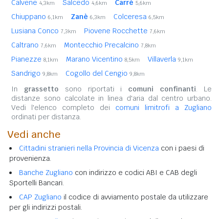
Calvene
Salcedo
Carrè
4,3km
4,6km
5,6km
Chiuppano
Zanè
Colceresa
6,1km
6,3km
6,5km
Lusiana Conco
Piovene Rocchette
7,3km
7,6km
Caltrano
Montecchio Precalcino
7,6km
7,8km
Pianezze
Marano Vicentino
Villaverla
8,1km
8,5km
9,1km
Sandrigo
Cogollo del Cengio
9,8km
9,8km
In
grassetto
sono riportati i
comuni confinanti
. Le
distanze sono calcolate in linea d'aria dal centro urbano.
Vedi l'elenco completo dei
comuni limitrofi a Zugliano
ordinati per distanza.
Vedi anche
Cittadini stranieri nella Provincia di Vicenza
con i paesi di
provenienza.
Banche Zugliano
con indirizzo e codici ABI e CAB degli
Sportelli Bancari.
CAP Zugliano
il codice di avviamento postale da utilizzare
per gli indirizzi postali.