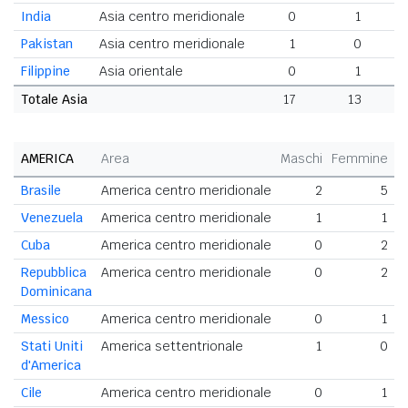
India
Asia centro meridionale
0
1
Pakistan
Asia centro meridionale
1
0
Filippine
Asia orientale
0
1
Totale Asia
17
13
3
AMERICA
Area
Maschi
Femmine
T
Brasile
America centro meridionale
2
5
Venezuela
America centro meridionale
1
1
Cuba
America centro meridionale
0
2
Repubblica
America centro meridionale
0
2
Dominicana
Messico
America centro meridionale
0
1
Stati Uniti
America settentrionale
1
0
d'America
Cile
America centro meridionale
0
1