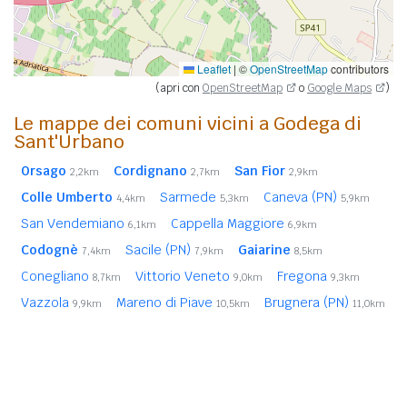
Leaflet
|
©
OpenStreetMap
contributors
(apri con
OpenStreetMap
o
Google Maps
)
Le mappe dei comuni vicini a Godega di
Sant'Urbano
Orsago
Cordignano
San Fior
2,2km
2,7km
2,9km
Colle Umberto
Sarmede
Caneva (PN)
4,4km
5,3km
5,9km
San Vendemiano
Cappella Maggiore
6,1km
6,9km
Codognè
Sacile (PN)
Gaiarine
7,4km
7,9km
8,5km
Conegliano
Vittorio Veneto
Fregona
8,7km
9,0km
9,3km
Vazzola
Mareno di Piave
Brugnera (PN)
9,9km
10,5km
11,0km
San Pietro di Feletto
Fontanelle
11,5km
11,6km
Santa Lucia di Piave
12,5km
In
grassetto
sono riportati i
comuni confinanti
. Le
distanze sono calcolate in linea d'aria dal centro urbano.