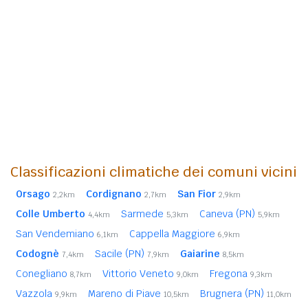
Classificazioni climatiche dei comuni vicini
Orsago
Cordignano
San Fior
2,2km
2,7km
2,9km
Colle Umberto
Sarmede
Caneva (PN)
4,4km
5,3km
5,9km
San Vendemiano
Cappella Maggiore
6,1km
6,9km
Codognè
Sacile (PN)
Gaiarine
7,4km
7,9km
8,5km
Conegliano
Vittorio Veneto
Fregona
8,7km
9,0km
9,3km
Vazzola
Mareno di Piave
Brugnera (PN)
9,9km
10,5km
11,0km