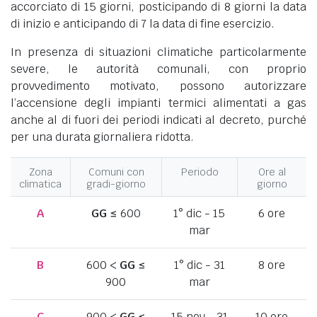
accorciato di 15 giorni, posticipando di 8 giorni la data
di inizio e anticipando di 7 la data di fine esercizio.
In presenza di situazioni climatiche particolarmente
severe, le autorità comunali, con proprio
provvedimento motivato, possono autorizzare
l’accensione degli impianti termici alimentati a gas
anche al di fuori dei periodi indicati al decreto, purché
per una durata giornaliera ridotta.
Zona
Comuni con
Periodo
Ore al
climatica
gradi-giorno
giorno
A
GG
≤ 600
1° dic - 15
6 ore
mar
B
600 <
GG
≤
1° dic - 31
8 ore
900
mar
C
900 <
GG
≤
15 nov - 31
10 ore