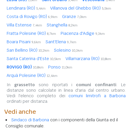
Lendinara (RO)
Villanova del Ghebbo (RO)
5,4km
5,5km
Costa di Rovigo (RO)
Granze
6,9km
7,0km
Villa Estense
Stanghella
7,4km
8,2km
Fratta Polesine (RO)
Piacenza d'Adige
8,7km
9,3km
Boara Pisani
Sant'Elena
9,6km
9,7km
San Bellino (RO)
Solesino
10,2km
10,3km
Santa Caterina d'Este
Villamarzana (RO)
10,5km
10,8km
ROVIGO (RO)
Ponso
10,8km
11,0km
Arquà Polesine (RO)
12,4km
In
grassetto
sono riportati i
comuni confinanti
. Le
distanze sono calcolate in linea d'aria dal centro urbano.
Vedi l'elenco completo dei
comuni limitrofi a Barbona
ordinati per distanza.
Vedi anche
Sindaco di Barbona
con i componenti della Giunta ed il
Consiglio comunale.