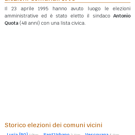
Il 23 aprile 1995 hanno avuto luogo le elezioni
amministrative ed è stato eletto il sindaco
Antonio
Quota
(48 anni)
con una lista civica.
Storico elezioni dei comuni vicini
Lusia (RO)
Sant'Urbano
Vescovana
1,0km
3,4km
5,4km