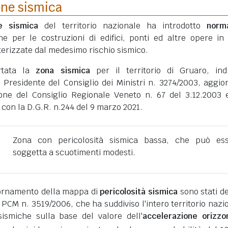
one sismica
ne sismica
del territorio nazionale ha introdotto
norm
he per le costruzioni di edifici, ponti ed altre opere in
erizzate dal medesimo rischio sismico.
rtata la
zona sismica
per il territorio di Gruaro, ind
 Presidente del Consiglio dei Ministri n. 3274/2003, aggio
one del Consiglio Regionale Veneto n. 67 del 3.12.2003 
 con la D.G.R. n.244 del 9 marzo 2021.
Zona con pericolosità sismica bassa, che può es
soggetta a scuotimenti modesti.
giornamento della mappa di
pericolosità sismica
sono stati def
 PCM n. 3519/2006, che ha suddiviso l'intero territorio nazi
ismiche sulla base del valore dell'
accelerazione orizzo