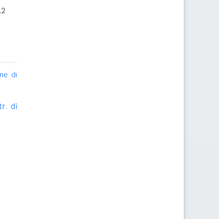
12
ne di
r. di