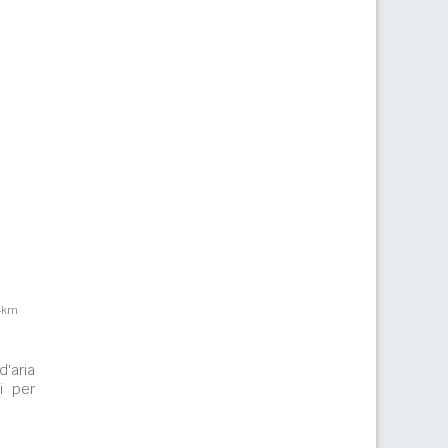
4km
d'aria
i per