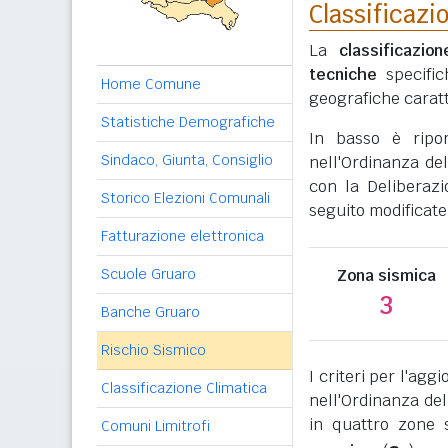
Classificazi
La
classificazio
tecniche
specific
Home Comune
geografiche caratt
Statistiche Demografiche
In basso è ripo
Sindaco, Giunta, Consiglio
nell'Ordinanza del
con la Deliberazi
Storico Elezioni Comunali
seguito modificate
Fatturazione elettronica
Scuole Gruaro
Zona sismica
3
Banche Gruaro
Rischio Sismico
I criteri per l'ag
Classificazione Climatica
nell'Ordinanza del
in quattro zone s
Comuni Limitrofi