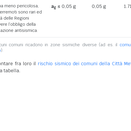
ona meno pericolosa,
a
≤ 0,05 g
0,05 g
1.7
g
terremoti sono rari ed
tà delle Regioni
ere l’obbligo della
azione antisismica.
alcuni comuni ricadono in zone sismiche diverse (ad es. il
comu
o
).
ntare fra loro il
rischio sismico dei comuni della Città Met
a tabella.