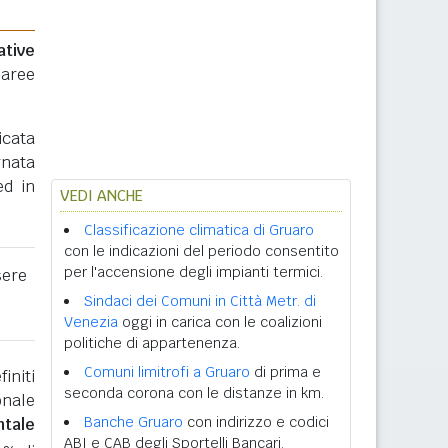
ative
 aree
icata
rnata
ed in
VEDI ANCHE
Classificazione climatica di Gruaro
con le indicazioni del periodo consentito
per l'accensione degli impianti termici.
sere
Sindaci dei Comuni in Città Metr. di
Venezia
oggi in carica con le coalizioni
politiche di appartenenza.
Comuni limitrofi a Gruaro
di prima e
initi
seconda corona con le distanze in km.
onale
Banche Gruaro
con indirizzo e codici
ntale
ABI e CAB degli Sportelli Bancari.