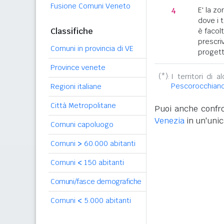
Fusione Comuni Veneto
4
E' la z
dove i 
Classifiche
è facol
prescriv
Comuni in provincia di VE
progett
Province venete
(*):
I territori di 
Pescorocchian
Regioni italiane
Città Metropolitane
Puoi anche confro
Venezia
in un'unic
Comuni capoluogo
Comuni
>
60.000 abitanti
Comuni
<
150 abitanti
Comuni/fasce demografiche
Comuni
<
5.000 abitanti