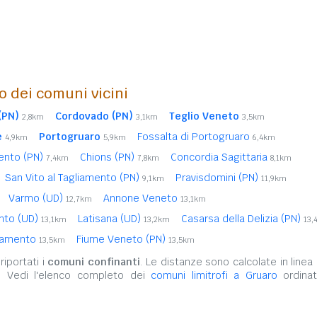
o dei comuni vicini
(PN)
Cordovado (PN)
Teglio Veneto
2,8km
3,1km
3,5km
e
Portogruaro
Fossalta di Portogruaro
4,9km
5,9km
6,4km
ento (PN)
Chions (PN)
Concordia Sagittaria
7,4km
7,8km
8,1km
San Vito al Tagliamento (PN)
Pravisdomini (PN)
9,1km
11,9km
Varmo (UD)
Annone Veneto
12,7km
13,1km
nto (UD)
Latisana (UD)
Casarsa della Delizia (PN)
13,1km
13,2km
13,
liamento
Fiume Veneto (PN)
13,5km
13,5km
iportati i
comuni confinanti
. Le distanze sono calcolate in linea 
. Vedi l'elenco completo dei
comuni limitrofi a Gruaro
ordinat