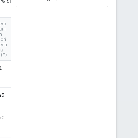
0% di
ero
uni
n
tori
enti
la
 (*)
1
45
40