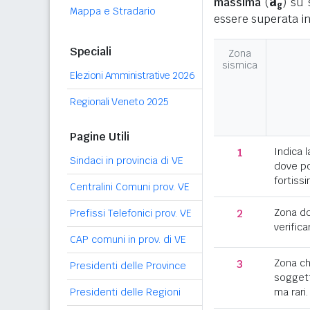
a
massima
(
) su 
g
Mappa e Stradario
essere superata in
Speciali
Zona
sismica
Elezioni Amministrative 2026
Regionali Veneto 2025
Pagine Utili
1
Indica l
Sindaci in provincia di VE
dove po
fortissi
Centralini Comuni prov. VE
2
Zona d
Prefissi Telefonici prov. VE
verifica
CAP comuni in prov. di VE
3
Zona c
Presidenti delle Province
soggett
Presidenti delle Regioni
ma rari.