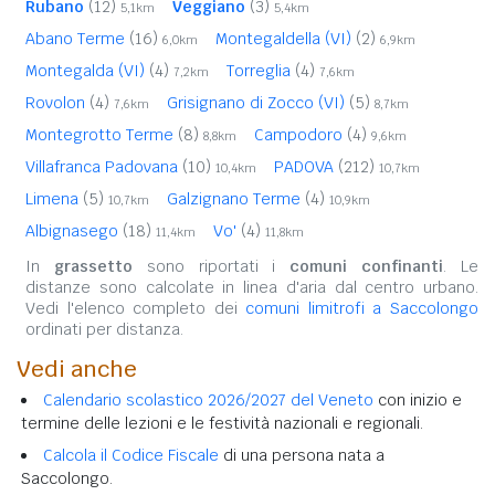
Rubano
(12)
Veggiano
(3)
5,1km
5,4km
Abano Terme
(16)
Montegaldella (VI)
(2)
6,0km
6,9km
Montegalda (VI)
(4)
Torreglia
(4)
7,2km
7,6km
Rovolon
(4)
Grisignano di Zocco (VI)
(5)
7,6km
8,7km
Montegrotto Terme
(8)
Campodoro
(4)
8,8km
9,6km
Villafranca Padovana
(10)
PADOVA
(212)
10,4km
10,7km
Limena
(5)
Galzignano Terme
(4)
10,7km
10,9km
Albignasego
(18)
Vo'
(4)
11,4km
11,8km
In
grassetto
sono riportati i
comuni confinanti
. Le
distanze sono calcolate in linea d'aria dal centro urbano.
Vedi l'elenco completo dei
comuni limitrofi a Saccolongo
ordinati per distanza.
Vedi anche
Calendario scolastico 2026/2027 del Veneto
con inizio e
termine delle lezioni e le festività nazionali e regionali.
Calcola il Codice Fiscale
di una persona nata a
Saccolongo.