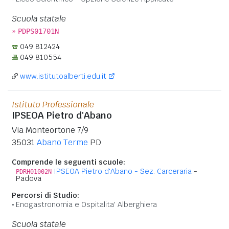
Scuola statale
»
PDPS01701N
049 812424
049 810554
www.istitutoalberti.edu.it
Istituto Professionale
IPSEOA Pietro d'Abano
Via Monteortone 7/9
35031
Abano Terme
PD
Comprende le seguenti scuole:
IPSEOA Pietro d'Abano - Sez. Carceraria
-
PDRH01002N
Padova
Percorsi di Studio:
Enogastronomia e Ospitalita' Alberghiera
Scuola statale