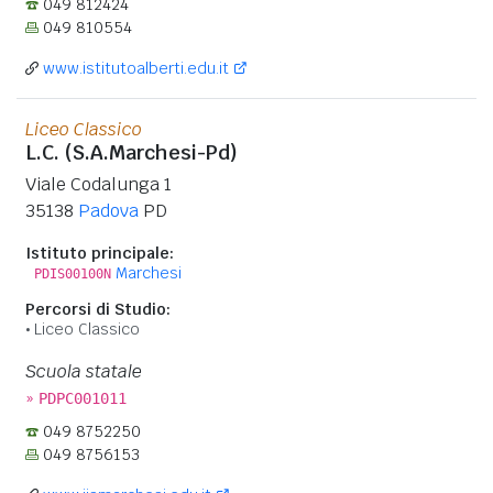
049 812424
049 810554
www.istitutoalberti.edu.it
Liceo Classico
L.C. (S.A.Marchesi-Pd)
Viale Codalunga 1
35138
Padova
PD
Istituto principale:
Marchesi
PDIS00100N
Percorsi di Studio:
Liceo Classico
Scuola statale
»
PDPC001011
049 8752250
049 8756153