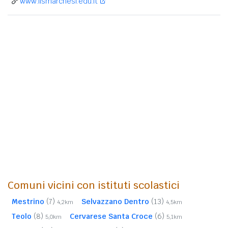
www.iismarchesi.edu.it
Comuni vicini con istituti scolastici
Mestrino
(7)
Selvazzano Dentro
(13)
4,2km
4,5km
Teolo
(8)
Cervarese Santa Croce
(6)
5,0km
5,1km