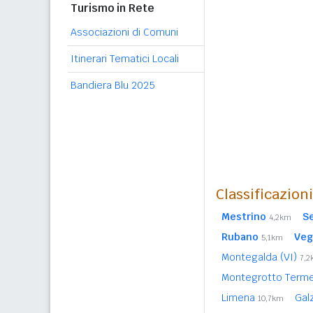
Turismo in Rete
Associazioni di Comuni
Itinerari Tematici Locali
Bandiera Blu 2025
Classificazion
Mestrino
S
4,2km
Rubano
Veg
5,1km
Montegalda (VI)
7,
Montegrotto Term
Limena
Gal
10,7km