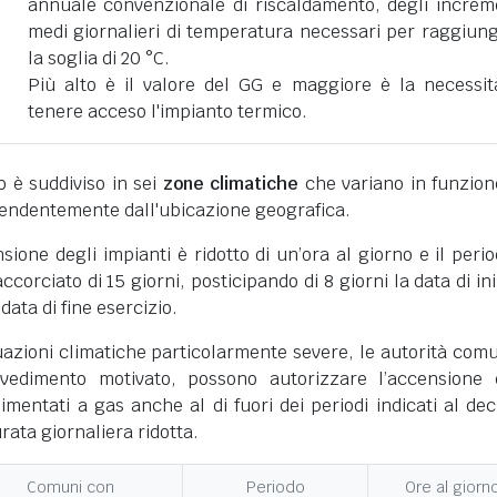
annuale convenzionale di riscaldamento, degli increm
medi giornalieri di temperatura necessari per raggiun
la soglia di 20 °C.
Più alto è il valore del GG e maggiore è la necessit
tenere acceso l'impianto termico.
ano è suddiviso in sei
zone climatiche
che variano in funzion
pendentemente dall'ubicazione geografica.
nsione degli impianti è ridotto di un’ora al giorno e il perio
corciato di 15 giorni, posticipando di 8 giorni la data di ini
 data di fine esercizio.
uazioni climatiche particolarmente severe, le autorità comu
vedimento motivato, possono autorizzare l’accensione 
limentati a gas anche al di fuori dei periodi indicati al dec
ata giornaliera ridotta.
Comuni con
Periodo
Ore al giorn