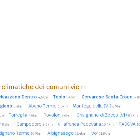
i climatiche dei comuni vicini
elvazzano Dentro
Teolo
Cervarese Santa Croce
4,5km
5,0km
5,1
giano
Abano Terme
Montegaldella (VI)
5,4km
6,0km
6,9km
Torreglia
Rovolon
Grisignano di Zocco (VI)
2km
7,6km
7,6km
8,7km
e
Campodoro
Villafranca Padovana
PADOVA
8,8km
9,6km
10,4km
1
zignano Terme
Albignasego
Vo'
10,9km
11,4km
11,8km