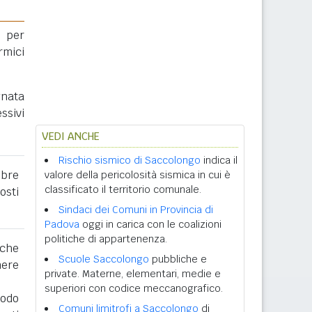
 per
rmici
gnata
ssivi
VEDI ANCHE
Rischio sismico di Saccolongo
indica il
obre
valore della pericolosità sismica in cui è
classificato il territorio comunale.
osti
Sindaci dei Comuni in Provincia di
Padova
oggi in carica con le coalizioni
politiche di appartenenza.
 che
Scuole Saccolongo
pubbliche e
nere
private. Materne, elementari, medie e
superiori con codice meccanografico.
iodo
Comuni limitrofi a Saccolongo
di