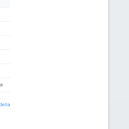
te
della