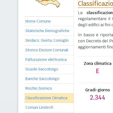
Classificazi
La
classificazio
regolamentare il 
Home Comune
degli edifici ai fi
Statistiche Demografiche
In basso è riport
Sindaco, Giunta, Consiglio
con Decreto del Pr
aggiornamenti fino
Storico Elezioni Comunali
Fatturazione elettronica
Zona climatica
Scuole Saccolongo
E
Banche Saccolongo
Rischio Sismico
Gradi-giorno
2.344
Classificazione Climatica
Comuni Limitrofi