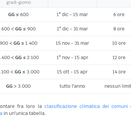
gradi-giorno
GG
≤ 600
1° dic - 15 mar
6 ore
600 <
GG
≤ 900
1° dic - 31 mar
8 ore
900 <
GG
≤ 1.400
15 nov - 31 mar
10 ore
1.400 <
GG
≤ 2.100
1° nov - 15 apr
12 ore
.100 <
GG
≤ 3.000
15 ott - 15 apr
14 ore
GG
> 3.000
tutto l'anno
nessun limi
ontare fra loro la
classificazione climatica dei comuni 
va
in un'unica tabella.