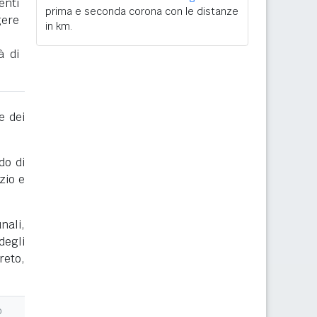
enti
prima e seconda corona con le distanze
gere
in km.
à di
e dei
do di
zio e
nali,
degli
reto,
o