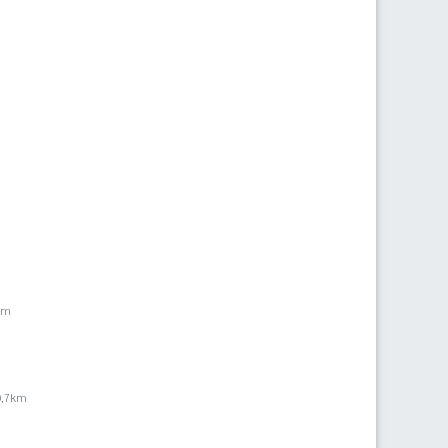
km
0,7km