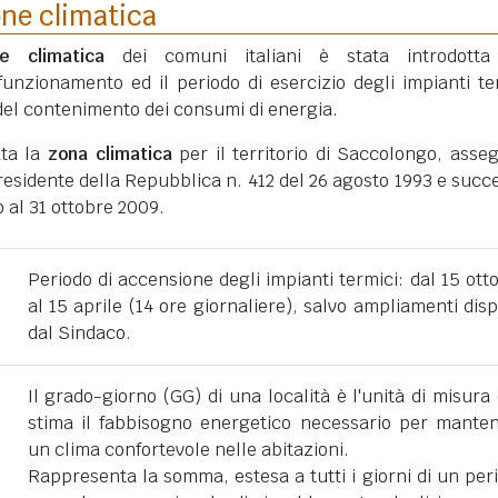
one climatica
ne climatica
dei comuni italiani è stata introdotta
funzionamento ed il periodo di esercizio degli impianti te
ni del contenimento dei consumi di energia.
ata la
zona climatica
per il territorio di Saccolongo, asse
esidente della Repubblica n. 412 del 26 agosto 1993 e succe
 al 31 ottobre 2009.
Periodo di accensione degli impianti termici: dal 15 ott
al 15 aprile (14 ore giornaliere), salvo ampliamenti disp
dal Sindaco.
Il grado-giorno (GG) di una località è l'unità di misura
stima il fabbisogno energetico necessario per mante
un clima confortevole nelle abitazioni.
Rappresenta la somma, estesa a tutti i giorni di un per