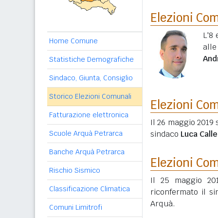
Elezioni Co
L'8 
Home Comune
all
And
Statistiche Demografiche
Sindaco, Giunta, Consiglio
Storico Elezioni Comunali
Elezioni Co
Fatturazione elettronica
Il 26 maggio 2019 
Scuole Arquà Petrarca
sindaco
Luca Call
Banche Arquà Petrarca
Elezioni Co
Rischio Sismico
Il 25 maggio 2
Classificazione Climatica
riconfermato il s
Arquà.
Comuni Limitrofi