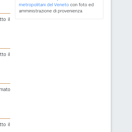
metropolitani del Veneto
con foto ed
amministrazione di provenienza.
to il
to il
rmato
to il