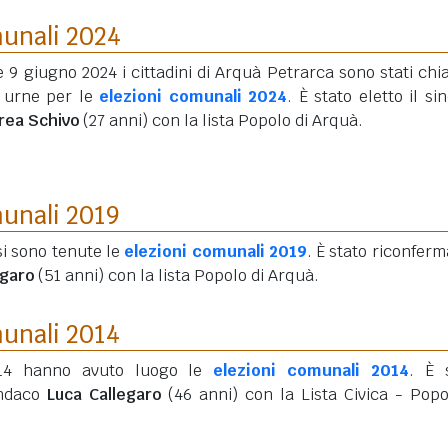
munali 2024
e 9 giugno 2024 i cittadini di Arquà Petrarca sono stati chi
e urne per le
elezioni comunali 2024
. È stato eletto il si
rea Schivo
(27 anni)
con la lista Popolo di Arquà.
munali 2019
si sono tenute le
elezioni comunali 2019
. È stato riconferma
egaro
(51 anni)
con la lista Popolo di Arquà.
munali 2014
014 hanno avuto luogo le
elezioni comunali 2014
. È 
indaco
Luca Callegaro
(46 anni)
con la Lista Civica - Popo