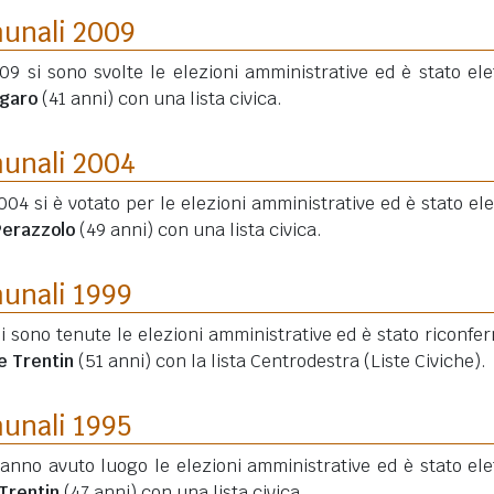
munali 2009
09 si sono svolte le elezioni amministrative ed è stato elet
egaro
(41 anni)
con una lista civica.
munali 2004
004 si è votato per le elezioni amministrative ed è stato elet
Perazzolo
(49 anni)
con una lista civica.
munali 1999
si sono tenute le elezioni amministrative ed è stato riconfe
e Trentin
(51 anni)
con la lista Centrodestra (Liste Civiche).
munali 1995
hanno avuto luogo le elezioni amministrative ed è stato elet
Trentin
(47 anni)
con una lista civica.