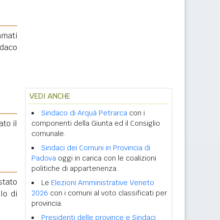
amati
ndaco
VEDI ANCHE
Sindaco di Arquà Petrarca
con i
to il
componenti della Giunta ed il Consiglio
comunale.
Sindaci dei Comuni in Provincia di
Padova
oggi in carica con le coalizioni
politiche di appartenenza.
stato
Le
Elezioni Amministrative Veneto
lo di
2026
con i comuni al voto classificati per
provincia.
Presidenti delle province e Sindaci