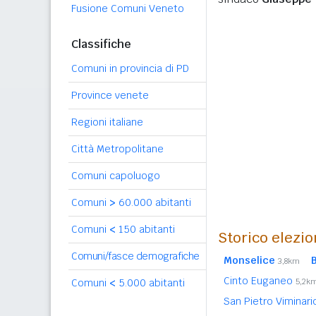
Fusione Comuni Veneto
Classifiche
Comuni in provincia di PD
Province venete
Regioni italiane
Città Metropolitane
Comuni capoluogo
Comuni
>
60.000 abitanti
Comuni
<
150 abitanti
Storico elezio
Comuni/fasce demografiche
Monselice
3,8km
Cinto Euganeo
Comuni
<
5.000 abitanti
5,2k
San Pietro Viminar